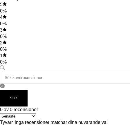
5
0%
4
0%
3
0%
2
0%
1
0%
SÖK
0 av 0 recensioner
Tyvärr, inga recensioner matchar dina nuvarande val