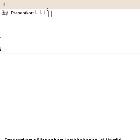
Damkläder & accessoarer
0
Presentkort
K
R