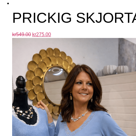
PRICKIG SKJORTA
kr
549.00
kr
275.00