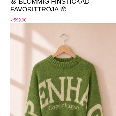
🌸 BLOMMIG FINSTICKAD
FAVORITTRÖJA 🌸
kr
599.00