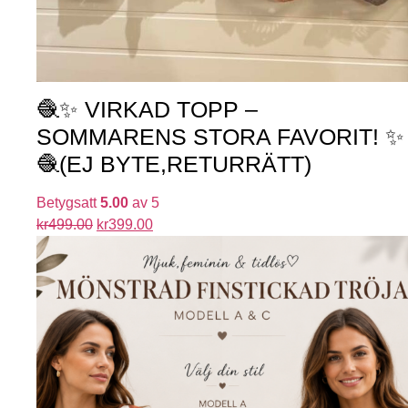
🧶✨ VIRKAD TOPP –
SOMMARENS STORA FAVORIT! ✨
🧶(EJ BYTE,RETURRÄTT)
Betygsatt
5.00
av 5
kr
499.00
kr
399.00