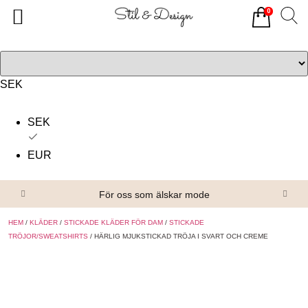
0
Tillbaka
Tillbaka
Alla produkter
Om oss
Överdelar
Köpvillkor
SEK
Underdelar
Kontakta oss
SEK
Accessoarer
EUR
Skor/Stövlar
För oss som älskar mode
HEM
/
KLÄDER
/
STICKADE KLÄDER FÖR DAM
/
STICKADE
TRÖJOR/SWEATSHIRTS
/ HÄRLIG MJUKSTICKAD TRÖJA I SVART OCH CREME