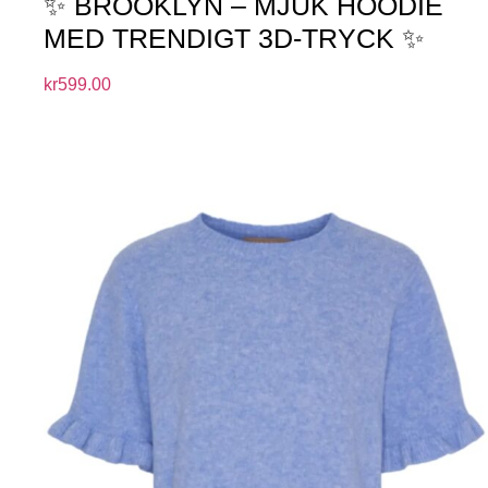
✨ BROOKLYN – MJUK HOODIE
MED TRENDIGT 3D-TRYCK ✨
kr
599.00