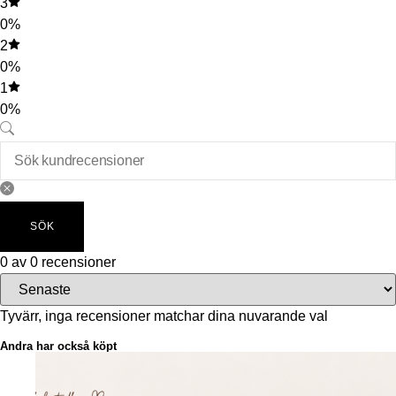
3
0%
2
0%
1
0%
SÖK
0 av 0 recensioner
Tyvärr, inga recensioner matchar dina nuvarande val
Andra har också köpt