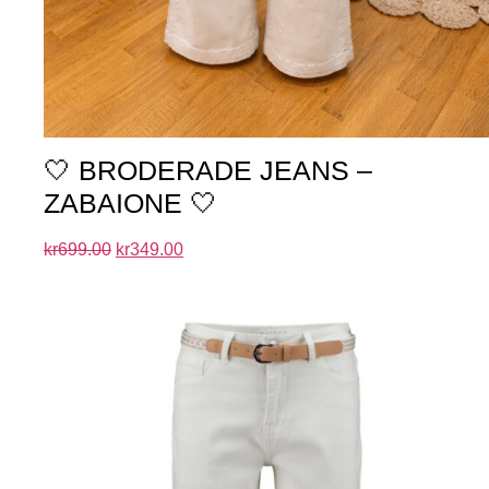
🤍 BRODERADE JEANS –
ZABAIONE 🤍
kr
699.00
kr
349.00