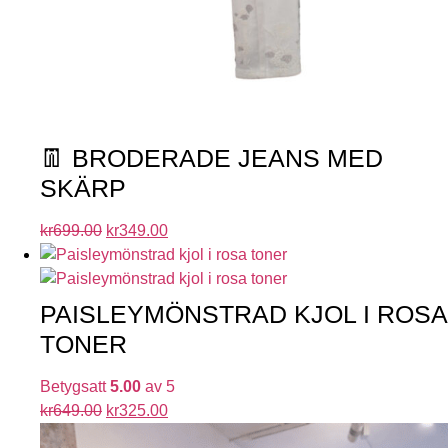
👖 BRODERADE JEANS MED
SKÄRP
kr
699.00
kr
349.00
PAISLEYMÖNSTRAD KJOL I ROSA
TONER
Betygsatt
5.00
av 5
kr
649.00
kr
325.00