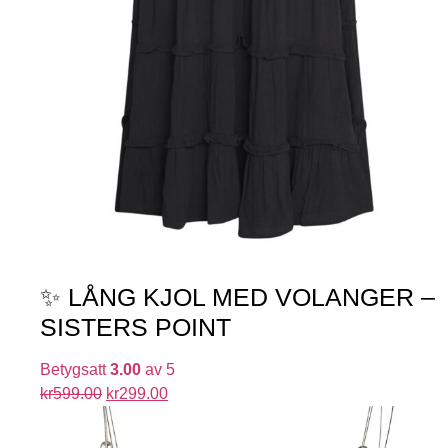
✨ LÅNG KJOL MED VOLANGER –
SISTERS POINT
Betygsatt
3.00
av 5
kr
599.00
kr
299.00