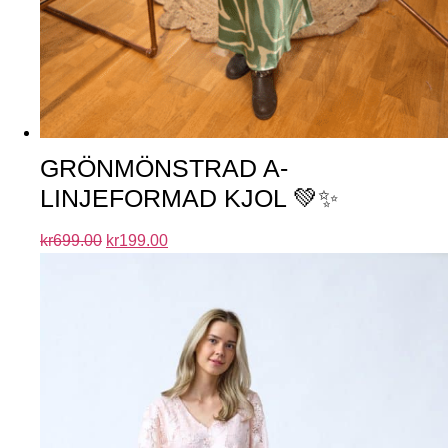
GRÖNMÖNSTRAD A-
LINJEFORMAD KJOL 💚✨
kr
699.00
kr
199.00