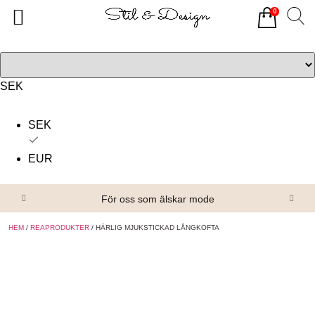
0
Tillbaka
Tillbaka
Alla produkter
Om oss
Överdelar
Köpvillkor
SEK
Underdelar
Kontakta oss
SEK
Accessoarer
EUR
Skor/Stövlar
För oss som älskar mode
HEM
/
REAPRODUKTER
/ HÄRLIG MJUKSTICKAD LÅNGKOFTA