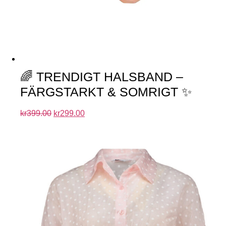
🌈 TRENDIGT HALSBAND –
FÄRGSTARKT & SOMRIGT ✨
kr
399.00
kr
299.00