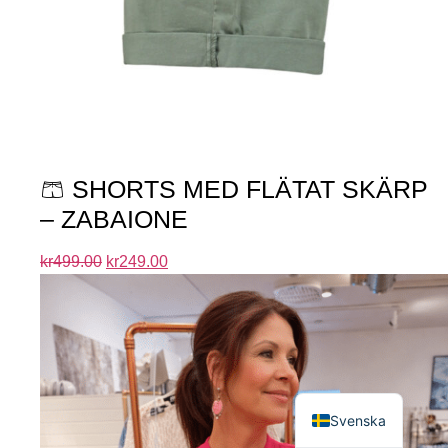
🩳 SHORTS MED FLÄTAT SKÄRP
– ZABAIONE
kr
499.00
kr
249.00
English
Svenska