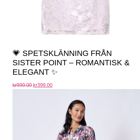
💗 SPETSKLÄNNING FRÅN
SISTER POINT – ROMANTISK &
ELEGANT ✨
kr
999.00
kr
399.00