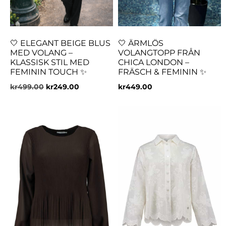
🤍 ELEGANT BEIGE BLUS
🤍 ÄRMLÖS
MED VOLANG –
VOLANGTOPP FRÅN
KLASSISK STIL MED
CHICA LONDON –
FEMININ TOUCH ✨
FRÄSCH & FEMININ ✨
kr
499.00
kr
249.00
kr
449.00