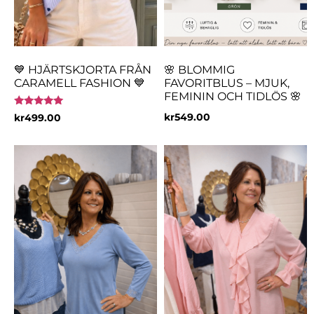
💙 HJÄRTSKJORTA FRÅN
🌸 BLOMMIG
CARAMELL FASHION 💙
FAVORITBLUS – MJUK,
FEMININ OCH TIDLÖS 🌸
Betygsatt
kr
549.00
kr
499.00
5.00
av 5