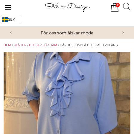
0
Tillbaka
Tillbaka
SEK
Alla produkter
Om oss
För oss som älskar mode
Överdelar
Köpvillkor
HEM
/
KLÄDER
/
BLUSAR FÖR DAM
/ HÄRLIG LJUSBLÅ BLUS MED VOLANG
Underdelar
Kontakta oss
Accessoarer
Skor/Stövlar