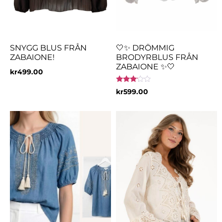
SNYGG BLUS FRÅN
🤍✨ DRÖMMIG
ZABAIONE!
BRODYRBLUS FRÅN
ZABAIONE ✨🤍
kr
499.00
Betygsatt
kr
599.00
3.00
av 5