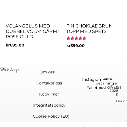
VOLANGBLUS MED
FIN CHOKLADBRUN
DUBBEL VOLANGÄRM I
TOPP MED SPETS
ROSE GULD
Betygsatt
kr
699.00
kr
399.00
5.00
av 5
Om oss
Instagram
Säkra
Kontakta oss
betalningar
©
Facebook
med Qliro
Stil
2026
Köpvillkor
&
Desig
Integritetspolicy
Cookie Policy (EU)
English