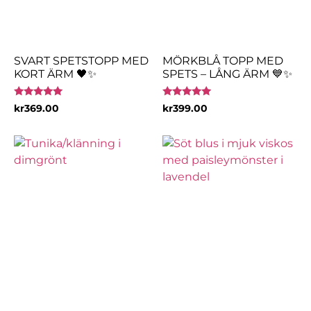
SVART SPETSTOPP MED
MÖRKBLÅ TOPP MED
KORT ÄRM 🖤✨
SPETS – LÅNG ÄRM 💙✨
Betygsatt
Betygsatt
kr
369.00
kr
399.00
5.00
4.80
av 5
av 5