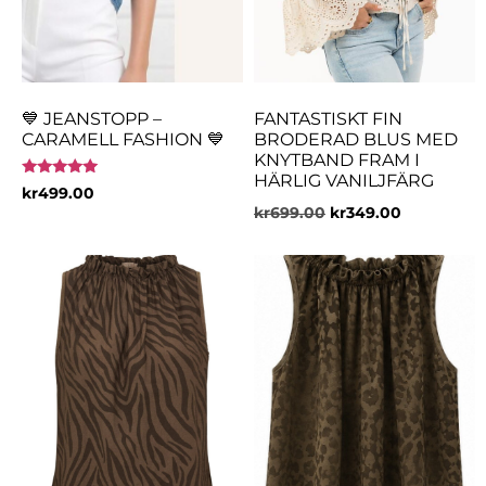
💙 JEANSTOPP –
FANTASTISKT FIN
CARAMELL FASHION 💙
BRODERAD BLUS MED
KNYTBAND FRAM I
HÄRLIG VANILJFÄRG
Betygsatt
kr
499.00
5.00
kr
699.00
kr
349.00
av 5