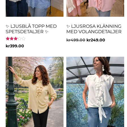
✨ LJUSBLÅ TOPP MED
✨ LJUSROSA KLÄNNING
SPETSDETALJER ✨
MED VOLANGDETALJER
kr
499.00
kr
249.00
Betygsatt
kr
399.00
3.00
av 5