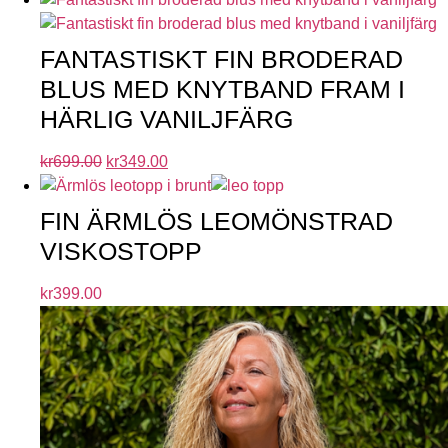
FANTASTISKT FIN BRODERAD
BLUS MED KNYTBAND FRAM I
HÄRLIG VANILJFÄRG
kr
699.00
kr
349.00
FIN ÄRMLÖS LEOMÖNSTRAD
VISKOSTOPP
kr
399.00