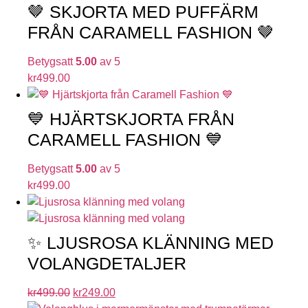
🤎 SKJORTA MED PUFFÄRM
FRÅN CARAMELL FASHION 🤎
Betygsatt
5.00
av 5
kr
499.00
💙 HJÄRTSKJORTA FRÅN
CARAMELL FASHION 💙
Betygsatt
5.00
av 5
kr
499.00
✨ LJUSROSA KLÄNNING MED
VOLANGDETALJER
kr
499.00
kr
249.00