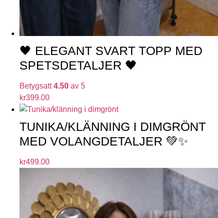
🖤 ELEGANT SVART TOPP MED
SPETSDETALJER 🖤
Betygsatt
4.50
av 5
kr
399.00
TUNIKA/KLÄNNING I DIMGRÖNT
MED VOLANGDETALJER 💚✨
kr
499.00