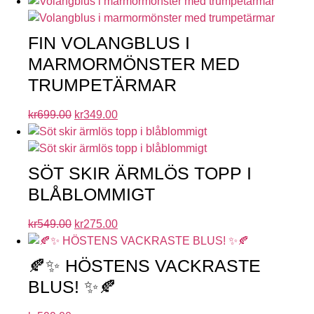
FIN VOLANGBLUS I
MARMORMÖNSTER MED
TRUMPETÄRMAR
kr
699.00
kr
349.00
SÖT SKIR ÄRMLÖS TOPP I
BLÅBLOMMIGT
kr
549.00
kr
275.00
🍂✨ HÖSTENS VACKRASTE
BLUS! ✨🍂