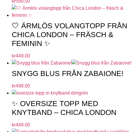
kr
599.00
🤍 ÄRMLÖS VOLANGTOPP FRÅN
CHICA LONDON – FRÄSCH &
FEMININ ✨
kr
449.00
SNYGG BLUS FRÅN ZABAIONE!
kr
499.00
✨ OVERSIZE TOPP MED
KNYTBAND – CHICA LONDON
kr
449.00