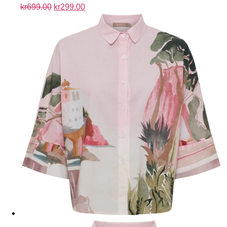
kr
699.00
kr
299.00