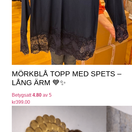
MÖRKBLÅ TOPP MED SPETS –
LÅNG ÄRM 💙✨
Betygsatt
4.80
av 5
kr
399.00