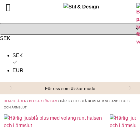
Tillbaka
Tillbaka
Alla produkter
Om oss
Överdelar
Köpvillkor
SEK
Underdelar
Kontakta oss
SEK
Accessoarer
EUR
Skor/Stövlar
För oss som älskar mode
HEM
/
KLÄDER
/
BLUSAR FÖR DAM
/ HÄRLIG LJUSBLÅ BLUS MED VOLANG I HALS
OCH ÄRMSLUT