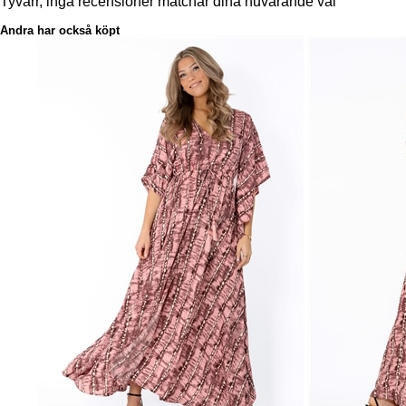
Tyvärr, inga recensioner matchar dina nuvarande val
Andra har också köpt