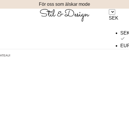
För oss som älskar mode
SEK
SE
EU
HATEAU!