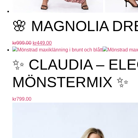
🌸 MAGNOLIA DR
kr
999.00
kr
449.00
✨ CLAUDIA – EL
MÖNSTERMIX ✨
kr
799.00