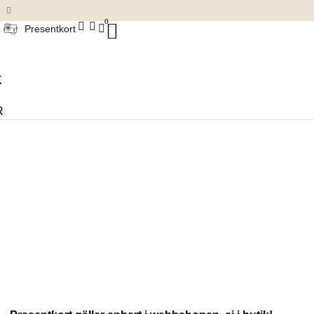
Damkläder & accessoarer
0
Presentkort
K
R