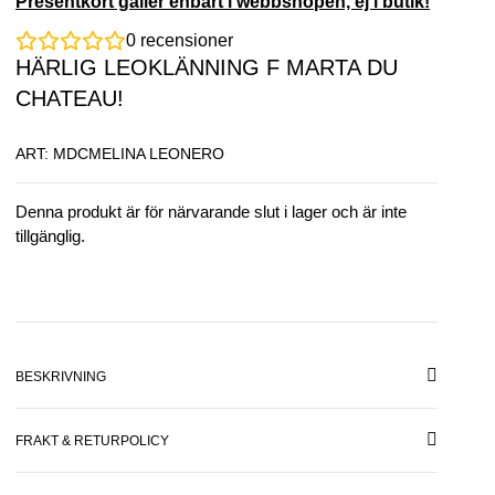
Presentkort gäller enbart i webbshopen, ej i butik!
0
recensioner
HÄRLIG LEOKLÄNNING F MARTA DU
CHATEAU!
ART: MDCMELINA LEONERO
Denna produkt är för närvarande slut i lager och är inte
tillgänglig.
BESKRIVNING
FRAKT & RETURPOLICY