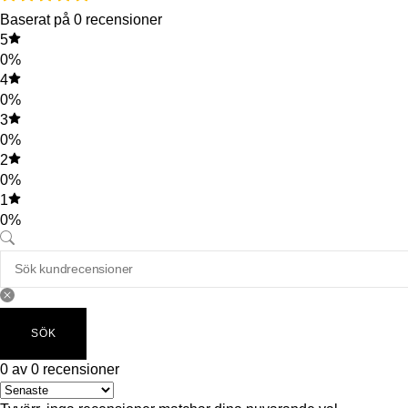
Baserat på 0 recensioner
5
0%
4
0%
3
0%
2
0%
1
0%
SÖK
0 av 0 recensioner