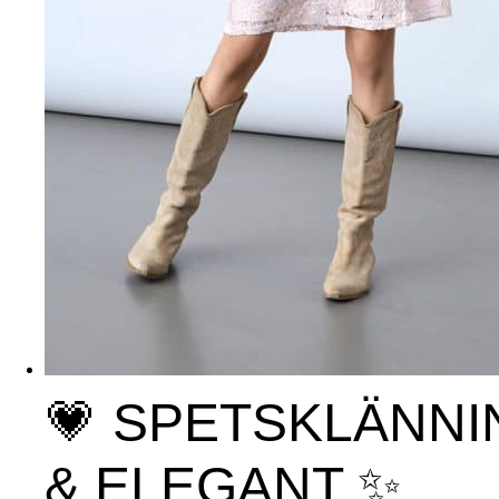
💗 SPETSKLÄNNI
& ELEGANT ✨