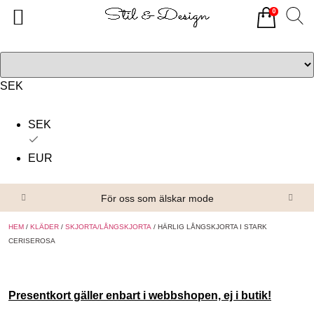
0
Tillbaka
Tillbaka
Alla produkter
Om oss
Överdelar
Köpvillkor
SEK
Underdelar
Kontakta oss
SEK
Accessoarer
EUR
Skor/Stövlar
För oss som älskar mode
HEM
/
KLÄDER
/
SKJORTA/LÅNGSKJORTA
/ HÄRLIG LÅNGSKJORTA I STARK
CERISEROSA
Presentkort gäller enbart i webbshopen, ej i butik!