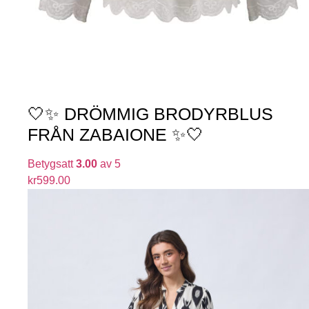
🤍✨ DRÖMMIG BRODYRBLUS
FRÅN ZABAIONE ✨🤍
Betygsatt
3.00
av 5
kr
599.00