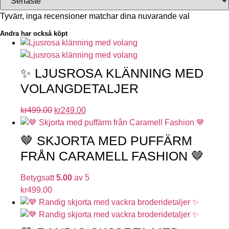
Tyvärr, inga recensioner matchar dina nuvarande val
Andra har också köpt
✨ LJUSROSA KLÄNNING MED
VOLANGDETALJER
kr
499.00
kr
249.00
🤎 SKJORTA MED PUFFÄRM
FRÅN CARAMELL FASHION 🤎
Betygsatt
5.00
av 5
kr
499.00