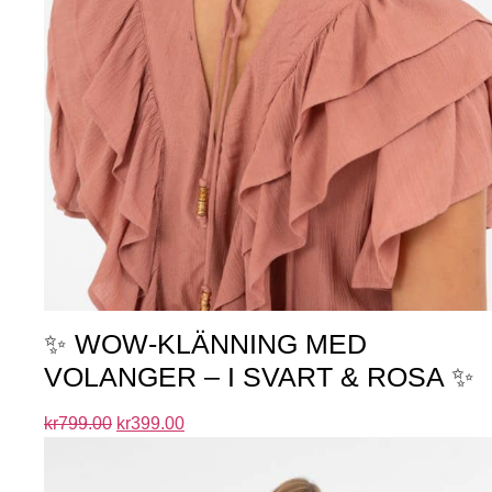
✨ WOW-KLÄNNING MED
VOLANGER – I SVART & ROSA ✨
kr
799.00
kr
399.00