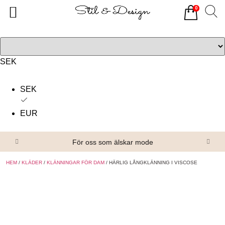
0
Tillbaka
Tillbaka
Alla produkter
Om oss
Överdelar
Köpvillkor
SEK
Underdelar
Kontakta oss
SEK
Accessoarer
EUR
Skor/Stövlar
För oss som älskar mode
HEM
/
KLÄDER
/
KLÄNNINGAR FÖR DAM
/ HÄRLIG LÅNGKLÄNNING I VISCOSE