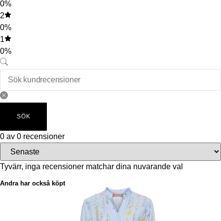
0%
2
0%
1
0%
SÖK
0 av 0 recensioner
Tyvärr, inga recensioner matchar dina nuvarande val
Andra har också köpt