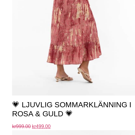
💗 LJUVLIG SOMMARKLÄNNING I
ROSA & GULD 💗
kr
999.00
kr
499.00