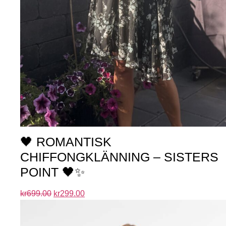
🖤 ROMANTISK
CHIFFONGKLÄNNING – SISTERS
POINT 🖤✨
kr
699.00
kr
299.00