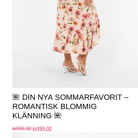
🌺 DIN NYA SOMMARFAVORIT –
ROMANTISK BLOMMIG
KLÄNNING 🌺
kr
999.00
kr
499.00