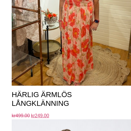
HÄRLIG ÄRMLÖS
LÅNGKLÄNNING
kr
499.00
kr
249.00