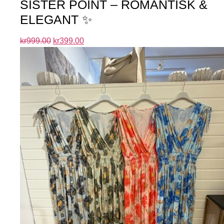
SISTER POINT – ROMANTISK &
ELEGANT ✨
kr
999.00
kr
399.00