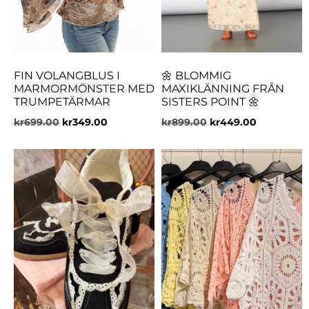
FIN VOLANGBLUS I
🌼 BLOMMIG
MARMORMÖNSTER MED
MAXIKLÄNNING FRÅN
TRUMPETÄRMAR
SISTERS POINT 🌼
kr
699.00
kr
349.00
kr
899.00
kr
449.00