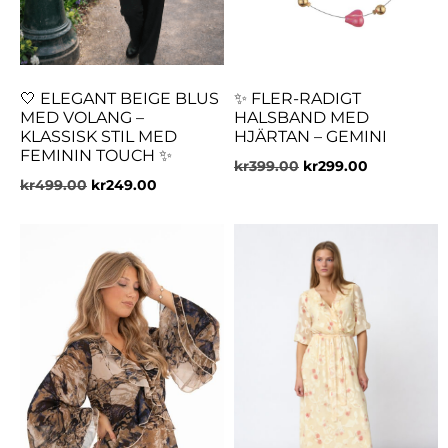
🤍 ELEGANT BEIGE BLUS
✨ FLER-RADIGT
MED VOLANG –
HALSBAND MED
KLASSISK STIL MED
HJÄRTAN – GEMINI
FEMININ TOUCH ✨
kr
399.00
kr
299.00
kr
499.00
kr
249.00