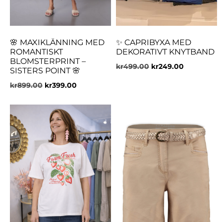
🌸 MAXIKLÄNNING MED
✨ CAPRIBYXA MED
ROMANTISKT
DEKORATIVT KNYTBAND
BLOMSTERPRINT –
kr
499.00
kr
249.00
SISTERS POINT 🌸
kr
899.00
kr
399.00