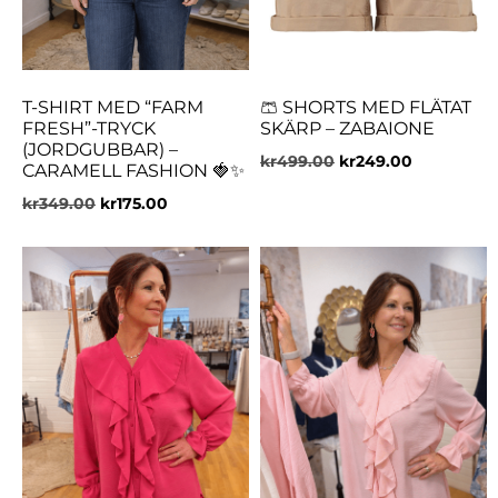
T-SHIRT MED “FARM
🩳 SHORTS MED FLÄTAT
FRESH”-TRYCK
SKÄRP – ZABAIONE
(JORDGUBBAR) –
kr
499.00
kr
249.00
CARAMELL FASHION 🍓✨
kr
349.00
kr
175.00