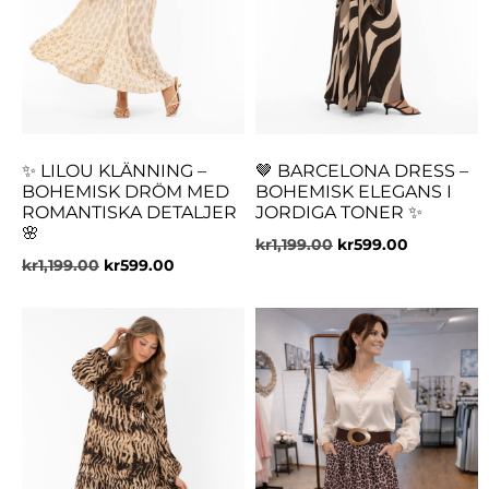
✨ LILOU KLÄNNING –
🤎 BARCELONA DRESS –
BOHEMISK DRÖM MED
BOHEMISK ELEGANS I
ROMANTISKA DETALJER
JORDIGA TONER ✨
🌸
kr
1,199.00
kr
599.00
kr
1,199.00
kr
599.00