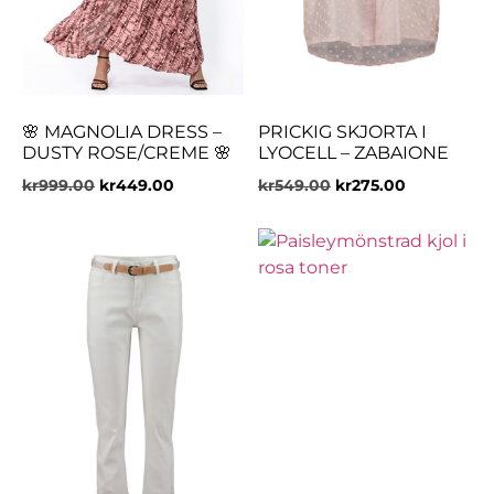
🌸 MAGNOLIA DRESS –
PRICKIG SKJORTA I
DUSTY ROSE/CREME 🌸
LYOCELL – ZABAIONE
kr
999.00
kr
449.00
kr
549.00
kr
275.00