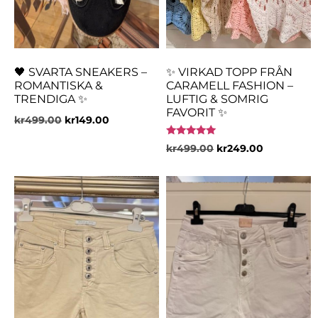
🖤 SVARTA SNEAKERS –
✨ VIRKAD TOPP FRÅN
ROMANTISKA &
CARAMELL FASHION –
TRENDIGA ✨
LUFTIG & SOMRIG
FAVORIT ✨
kr
499.00
kr
149.00
Betygsatt
kr
499.00
kr
249.00
5.00
av 5