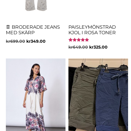
👖 BRODERADE JEANS
PAISLEYMÖNSTRAD
MED SKÄRP
KJOL I ROSA TONER
kr
699.00
kr
349.00
Betygsatt
kr
649.00
kr
325.00
5.00
av 5