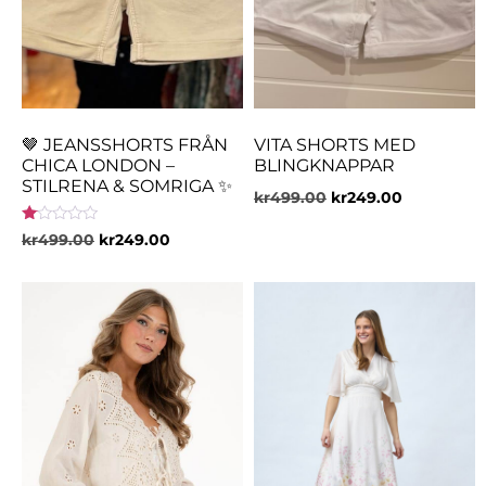
🤎 JEANSSHORTS FRÅN
VITA SHORTS MED
CHICA LONDON –
BLINGKNAPPAR
STILRENA & SOMRIGA ✨
kr
499.00
kr
249.00
Betygsatt
kr
499.00
kr
249.00
1.00
av
5