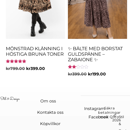
MÖNSTRAD KLÄNNING I
✨ BÄLTE MED BORSTAT
HÖSTIGA BRUNA TONER
GULDSPÄNNE –
ZABAIONE ✨
Betygsatt
kr
799.00
kr
399.00
5.00
Betygsatt
kr
399.00
kr
199.00
av 5
2.00
av 5
Om oss
Instagram
Säkra
Kontakta oss
betalningar
©
Facebook
med Qliro
Stil
2026
Köpvillkor
&