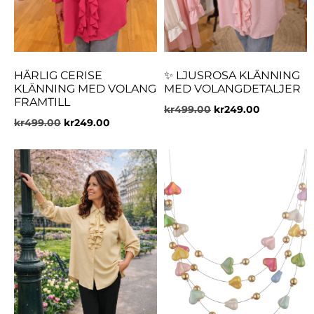
HÄRLIG CERISE
✨ LJUSROSA KLÄNNING
KLÄNNING MED VOLANG
MED VOLANGDETALJER
FRAMTILL
kr
499.00
kr
249.00
kr
499.00
kr
249.00