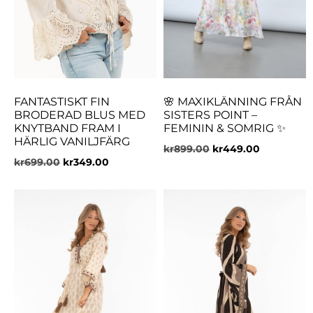
FANTASTISKT FIN
🌸 MAXIKLÄNNING FRÅN
BRODERAD BLUS MED
SISTERS POINT –
KNYTBAND FRAM I
FEMININ & SOMRIG ✨
HÄRLIG VANILJFÄRG
kr
899.00
kr
449.00
kr
699.00
kr
349.00