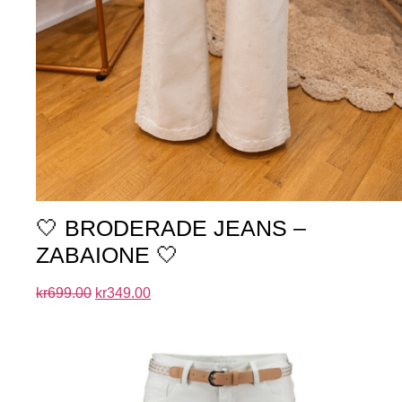
🤍 BRODERADE JEANS –
ZABAIONE 🤍
kr
699.00
kr
349.00