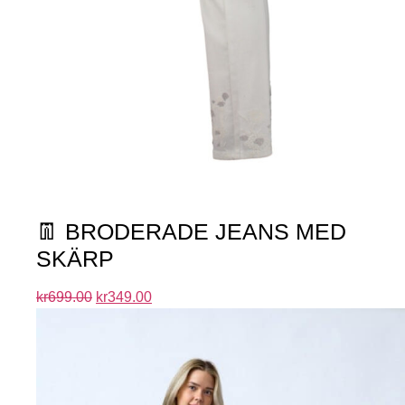
👖 BRODERADE JEANS MED
SKÄRP
kr
699.00
kr
349.00