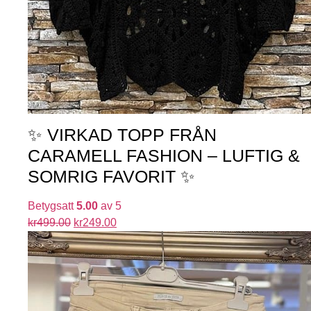
✨ VIRKAD TOPP FRÅN
CARAMELL FASHION – LUFTIG &
SOMRIG FAVORIT ✨
Betygsatt
5.00
av 5
kr
499.00
kr
249.00