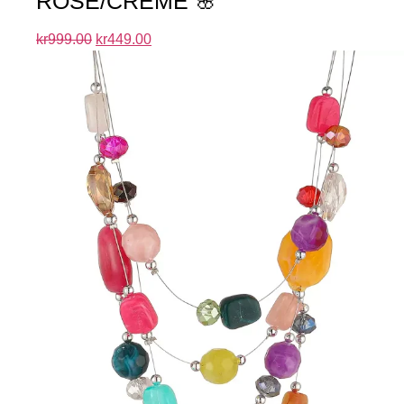
ROSE/CREME 🌸
kr
999.00
kr
449.00