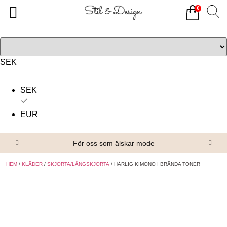
0
Tillbaka
Tillbaka
Alla produkter
Om oss
Överdelar
Köpvillkor
SEK
Underdelar
Kontakta oss
SEK
Accessoarer
EUR
Skor/Stövlar
För oss som älskar mode
HEM
/
KLÄDER
/
SKJORTA/LÅNGSKJORTA
/ HÄRLIG KIMONO I BRÄNDA TONER