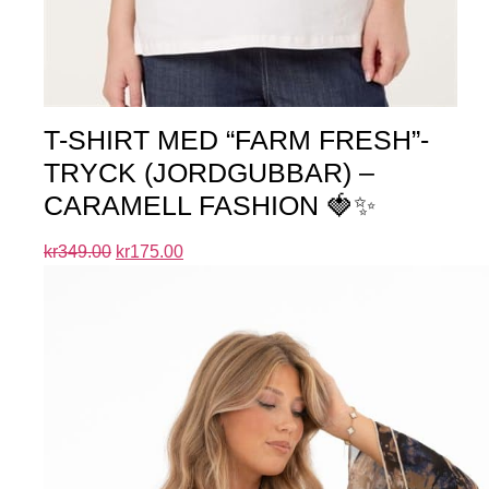
T-SHIRT MED “FARM FRESH”-
TRYCK (JORDGUBBAR) –
CARAMELL FASHION 🍓✨
kr
349.00
kr
175.00