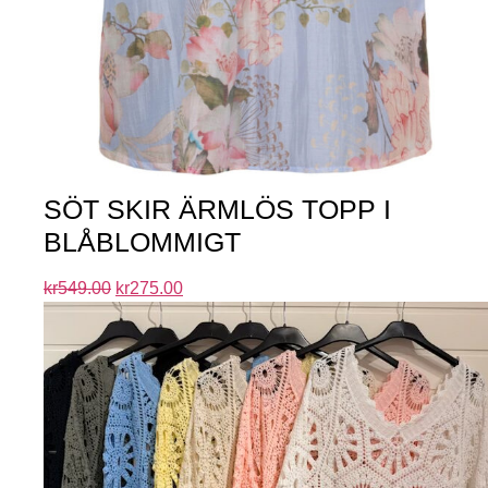
SÖT SKIR ÄRMLÖS TOPP I
BLÅBLOMMIGT
kr
549.00
kr
275.00