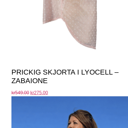
PRICKIG SKJORTA I LYOCELL –
ZABAIONE
kr
549.00
kr
275.00