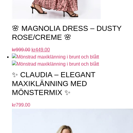
🌸 MAGNOLIA DRESS – DUSTY
ROSE/CREME 🌸
kr
999.00
kr
449.00
✨ CLAUDIA – ELEGANT
MAXIKLÄNNING MED
MÖNSTERMIX ✨
kr
799.00