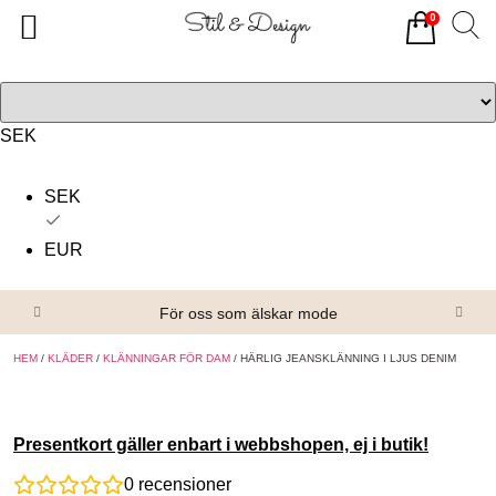
0
Tillbaka
Tillbaka
Alla produkter
Om oss
Överdelar
Köpvillkor
SEK
Underdelar
Kontakta oss
SEK
Accessoarer
EUR
Skor/Stövlar
För oss som älskar mode
HEM
/
KLÄDER
/
KLÄNNINGAR FÖR DAM
/ HÄRLIG JEANSKLÄNNING I LJUS DENIM
Presentkort gäller enbart i webbshopen, ej i butik!
0
recensioner