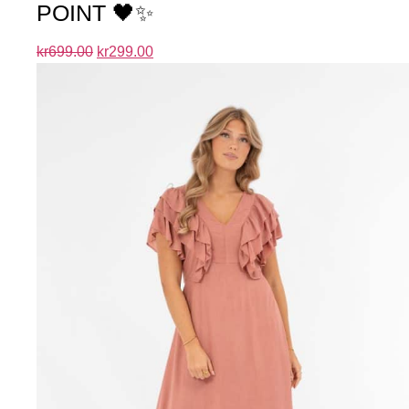
POINT 🖤✨
kr
699.00
kr
299.00