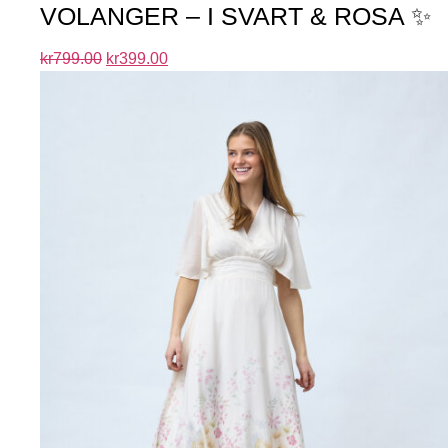
VOLANGER – I SVART & ROSA ✨
kr
799.00
kr
399.00