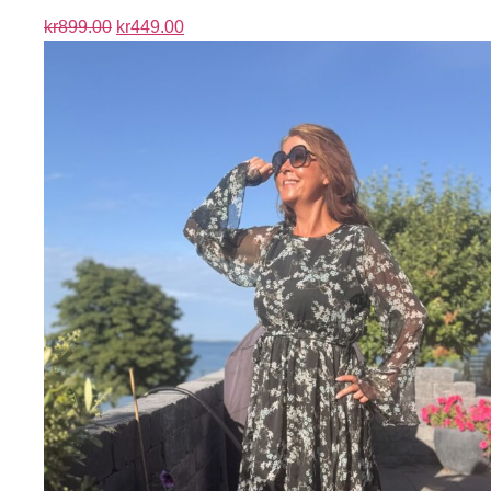
kr
899.00
kr
449.00