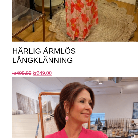
HÄRLIG ÄRMLÖS
LÅNGKLÄNNING
kr
499.00
kr
249.00