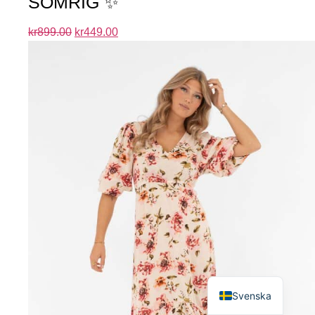
SOMRIG ✨
kr
899.00
kr
449.00
English
Svenska