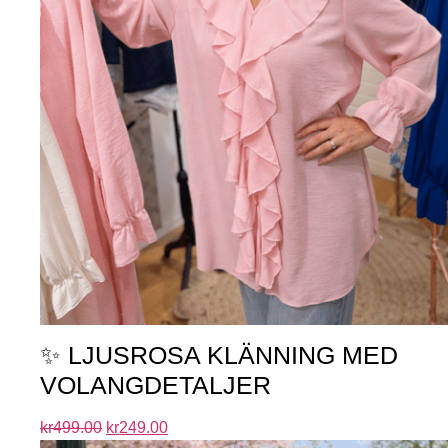
✨ LJUSROSA KLÄNNING MED
VOLANGDETALJER
kr
499.00
kr
249.00