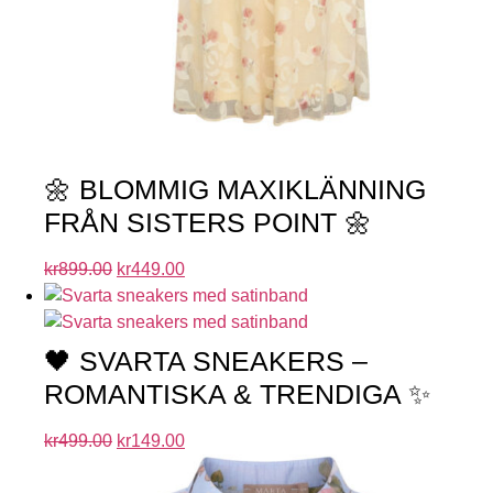
🌼 BLOMMIG MAXIKLÄNNING
FRÅN SISTERS POINT 🌼
kr
899.00
kr
449.00
🖤 SVARTA SNEAKERS –
ROMANTISKA & TRENDIGA ✨
kr
499.00
kr
149.00