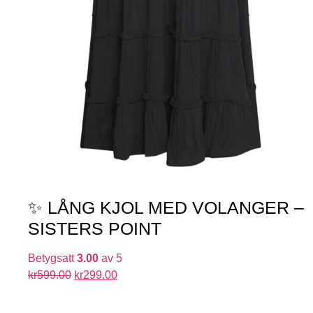
✨ LÅNG KJOL MED VOLANGER –
SISTERS POINT
Betygsatt
3.00
av 5
kr
599.00
kr
299.00