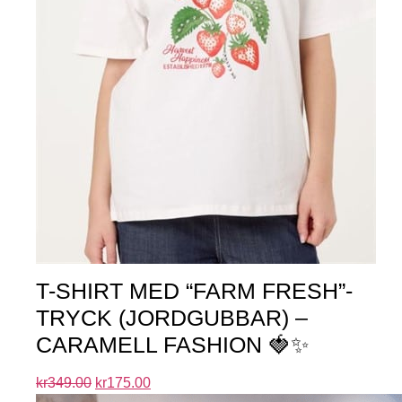
T-SHIRT MED “FARM FRESH”-
TRYCK (JORDGUBBAR) –
CARAMELL FASHION 🍓✨
kr
349.00
kr
175.00