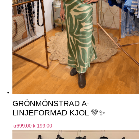
GRÖNMÖNSTRAD A-
LINJEFORMAD KJOL 💚✨
kr
699.00
kr
199.00