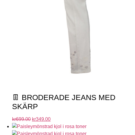
👖 BRODERADE JEANS MED
SKÄRP
kr
699.00
kr
349.00