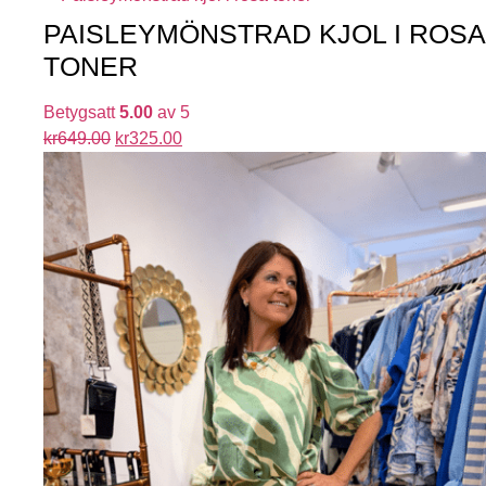
PAISLEYMÖNSTRAD KJOL I ROSA
TONER
Betygsatt
5.00
av 5
kr
649.00
kr
325.00