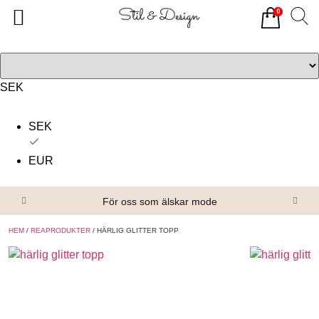
0
Tillbaka
Tillbaka
Alla produkter
Om oss
Överdelar
Köpvillkor
SEK
Underdelar
Kontakta oss
SEK
Accessoarer
EUR
Skor/Stövlar
För oss som älskar mode
HEM
/
REAPRODUKTER
/ HÄRLIG GLITTER TOPP