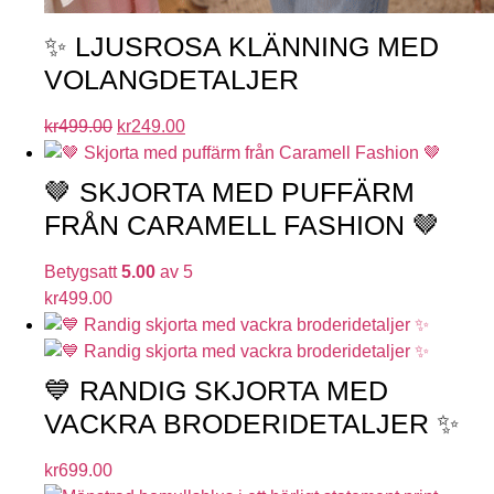
✨ LJUSROSA KLÄNNING MED
VOLANGDETALJER
kr
499.00
kr
249.00
🤎 SKJORTA MED PUFFÄRM
FRÅN CARAMELL FASHION 🤎
Betygsatt
5.00
av 5
kr
499.00
💙 RANDIG SKJORTA MED
VACKRA BRODERIDETALJER ✨
kr
699.00