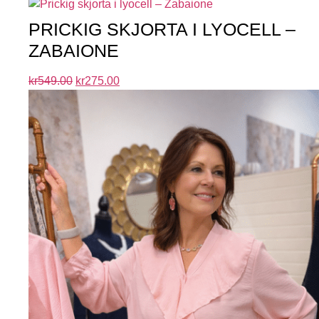
PRICKIG SKJORTA I LYOCELL –
ZABAIONE
kr
549.00
kr
275.00