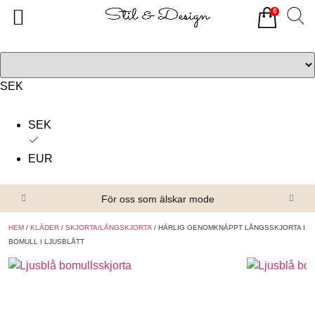
0
Tillbaka
Tillbaka
Alla produkter
Om oss
Överdelar
Köpvillkor
SEK
Underdelar
Kontakta oss
SEK
Accessoarer
EUR
Skor/Stövlar
För oss som älskar mode
HEM
/
KLÄDER
/
SKJORTA/LÅNGSKJORTA
/ HÄRLIG GENOMKNÄPPT LÅNGSSKJORTA I
BOMULL I LJUSBLÅTT