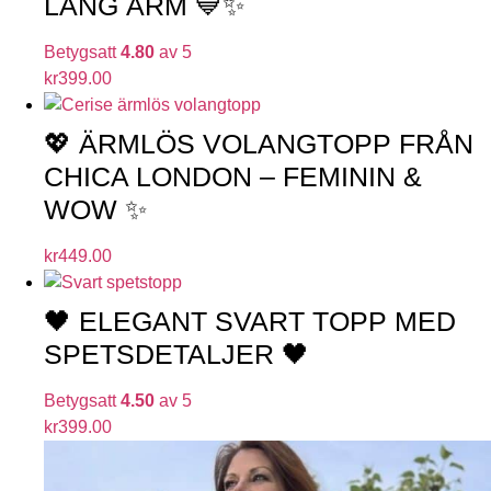
LÅNG ÄRM 💙✨
Betygsatt
4.80
av 5
kr
399.00
💖 ÄRMLÖS VOLANGTOPP FRÅN
CHICA LONDON – FEMININ &
WOW ✨
kr
449.00
🖤 ELEGANT SVART TOPP MED
SPETSDETALJER 🖤
Betygsatt
4.50
av 5
kr
399.00