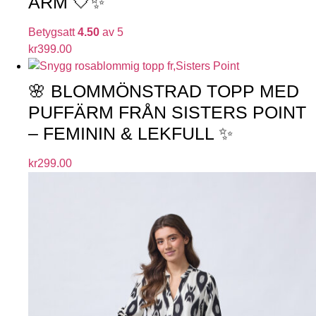
ÄRM 🤍✨
Betygsatt
4.50
av 5
kr
399.00
🌸 BLOMMÖNSTRAD TOPP MED
PUFFÄRM FRÅN SISTERS POINT
– FEMININ & LEKFULL ✨
kr
299.00