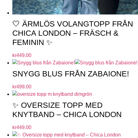
🤍 ÄRMLÖS VOLANGTOPP FRÅN
CHICA LONDON – FRÄSCH &
FEMININ ✨
kr
449.00
SNYGG BLUS FRÅN ZABAIONE!
kr
499.00
✨ OVERSIZE TOPP MED
KNYTBAND – CHICA LONDON
kr
449.00