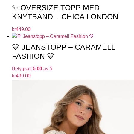
✨ OVERSIZE TOPP MED
KNYTBAND – CHICA LONDON
kr
449.00
💙 JEANSTOPP – CARAMELL
FASHION 💙
Betygsatt
5.00
av 5
kr
499.00