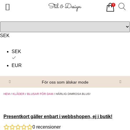
0
Tillbaka
Tillbaka
Alla produkter
Om oss
Överdelar
Köpvillkor
SEK
Underdelar
Kontakta oss
SEK
Accessoarer
EUR
Skor/Stövlar
För oss som älskar mode
HEM
/
KLÄDER
/
BLUSAR FÖR DAM
/ HÄRLIG DIMROSA BLUS!
Presentkort gäller enbart i webbshopen, ej i butik!
0
recensioner