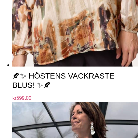
🍂✨ HÖSTENS VACKRASTE
BLUS! ✨🍂
kr
599.00