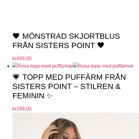
🖤 MÖNSTRAD SKJORTBLUS
FRÅN SISTERS POINT 🖤
kr
449.00
💗 TOPP MED PUFFÄRM FRÅN
SISTERS POINT – STILREN &
FEMININ ✨
kr
299.00