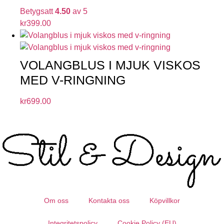
Betygsatt
4.50
av 5
kr
399.00
VOLANGBLUS I MJUK VISKOS
MED V-RINGNING
kr
699.00
Om oss
Kontakta oss
Köpvillkor
Integritetspolicy
Cookie Policy (EU)