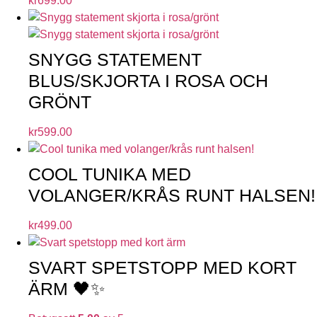
kr
699.00
SNYGG STATEMENT
BLUS/SKJORTA I ROSA OCH
GRÖNT
kr
599.00
COOL TUNIKA MED
VOLANGER/KRÅS RUNT HALSEN!
kr
499.00
SVART SPETSTOPP MED KORT
ÄRM 🖤✨