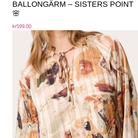
BALLONGÄRM – SISTERS POINT
🌸
kr
599.00