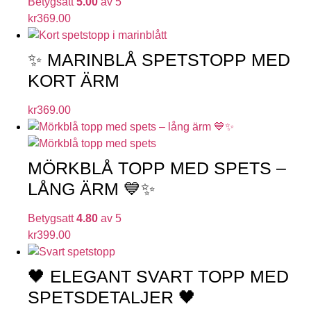
Betygsatt
5.00
av 5
kr
369.00
✨ MARINBLÅ SPETSTOPP MED
KORT ÄRM
kr
369.00
MÖRKBLÅ TOPP MED SPETS –
LÅNG ÄRM 💙✨
Betygsatt
4.80
av 5
kr
399.00
🖤 ELEGANT SVART TOPP MED
SPETSDETALJER 🖤