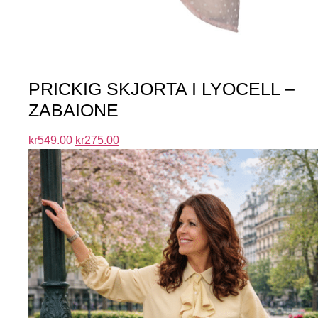
PRICKIG SKJORTA I LYOCELL –
ZABAIONE
kr
549.00
kr
275.00