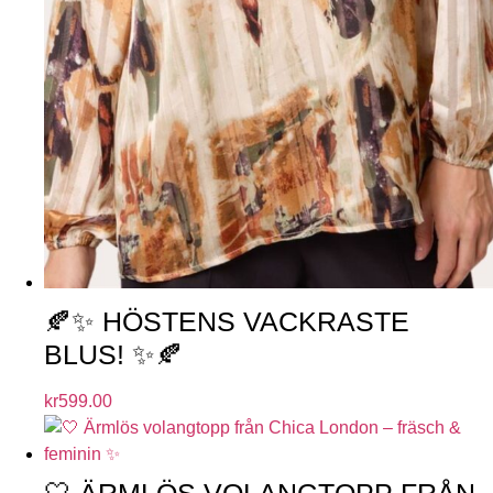
🍂✨ HÖSTENS VACKRASTE
BLUS! ✨🍂
kr
599.00
🤍 ÄRMLÖS VOLANGTOPP FRÅN