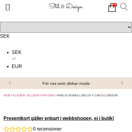
0
Tillbaka
Tillbaka
Alla produkter
Om oss
Överdelar
Köpvillkor
SEK
Underdelar
Kontakta oss
SEK
Accessoarer
EUR
Skor/Stövlar
För oss som älskar mode
HEM
/
KLÄDER
/
BLUSAR FÖR DAM
/ HÄRLIG BOMULLSBLUS F CHICA LONDON!
Presentkort gäller enbart i webbshopen, ej i butik!
0
recensioner