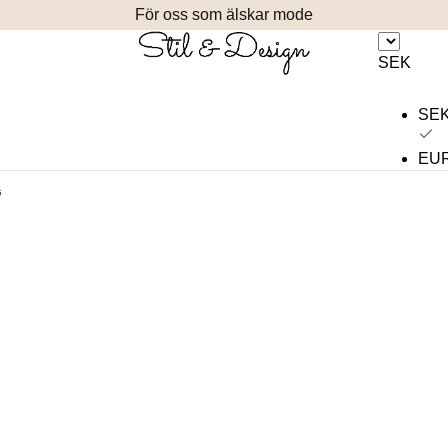
För oss som älskar mode
SEK
SE
EU
G