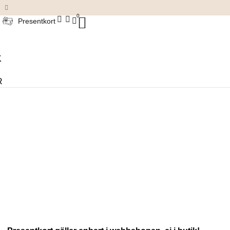
Damkläder & accessoarer
0
Presentkort
K
R