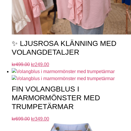
✨ LJUSROSA KLÄNNING MED
VOLANGDETALJER
kr
499.00
kr
249.00
FIN VOLANGBLUS I
MARMORMÖNSTER MED
TRUMPETÄRMAR
kr
699.00
kr
349.00