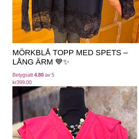
MÖRKBLÅ TOPP MED SPETS –
LÅNG ÄRM 💙✨
Betygsatt
4.80
av 5
kr
399.00