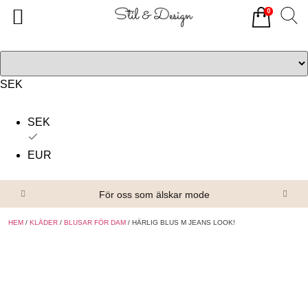
0
Tillbaka
Tillbaka
Alla produkter
Om oss
Överdelar
Köpvillkor
SEK
Underdelar
Kontakta oss
SEK
Accessoarer
EUR
Skor/Stövlar
För oss som älskar mode
HEM
/
KLÄDER
/
BLUSAR FÖR DAM
/ HÄRLIG BLUS M JEANS LOOK!