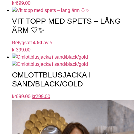
kr
699.00
VIT TOPP MED SPETS – LÅNG
ÄRM 🤍✨
Betygsatt
4.50
av 5
kr
399.00
OMLOTTBLUSJACKA I
SAND/BLACK/GOLD
kr
699.00
kr
299.00