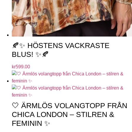
🍂✨ HÖSTENS VACKRASTE
BLUS! ✨🍂
kr
599.00
🤍 ÄRMLÖS VOLANGTOPP FRÅN
CHICA LONDON – STILREN &
FEMININ ✨