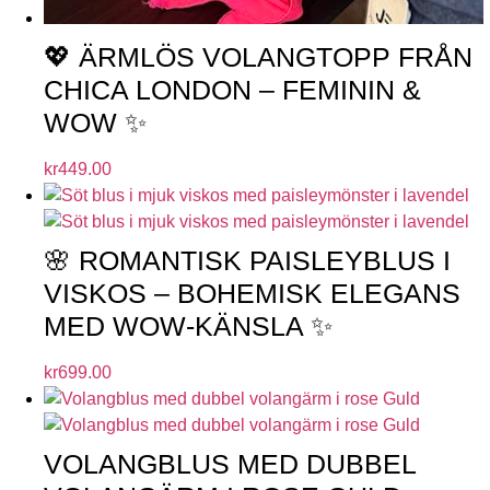
💖 ÄRMLÖS VOLANGTOPP FRÅN
CHICA LONDON – FEMININ &
WOW ✨
kr
449.00
🌸 ROMANTISK PAISLEYBLUS I
VISKOS – BOHEMISK ELEGANS
MED WOW-KÄNSLA ✨
kr
699.00
VOLANGBLUS MED DUBBEL