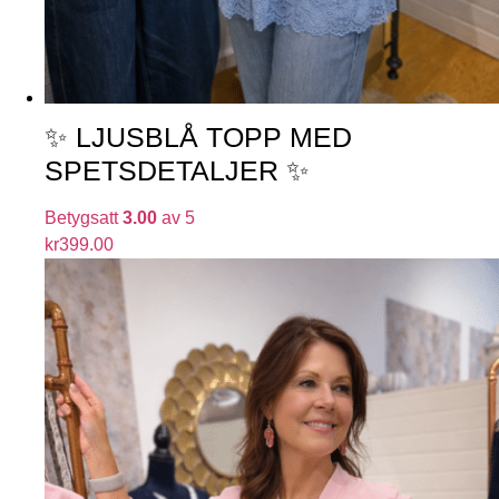
✨ LJUSBLÅ TOPP MED
SPETSDETALJER ✨
Betygsatt
3.00
av 5
kr
399.00