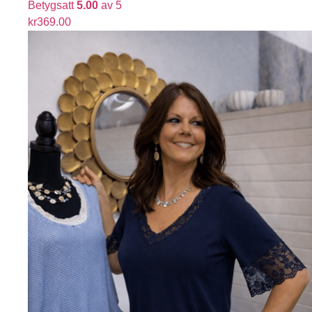
Betygsatt
5.00
av 5
kr
369.00