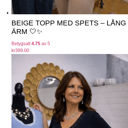
BEIGE TOPP MED SPETS – LÅNG
ÄRM 🤍✨
Betygsatt
4.75
av 5
kr
399.00