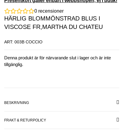
Presentkort gäller enbart i webbshopen, ej i butik!
0
recensioner
HÄRLIG BLOMMÖNSTRAD BLUS I
VISCOSE FR,MARTHA DU CHATEU
ART: 003B COCCIO
Denna produkt är för närvarande slut i lager och är inte
tillgänglig.
BESKRIVNING
FRAKT & RETURPOLICY