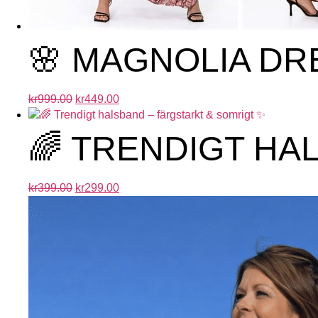
🌸 MAGNOLIA DR
kr
999.00
kr
449.00
🌈 TRENDIGT HA
kr
399.00
kr
299.00