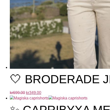
🤍 BRODERADE J
kr
699.00
kr
349.00
✨ CAPRIBYXA M