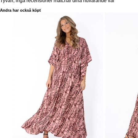
Tyvärr, inga recensioner matchar dina nuvarande val
Andra har också köpt