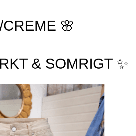
/CREME 🌸
RKT & SOMRIGT ✨