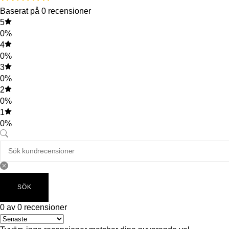
Baserat på 0 recensioner
5
0%
4
0%
3
0%
2
0%
1
0%
SÖK
0 av 0 recensioner