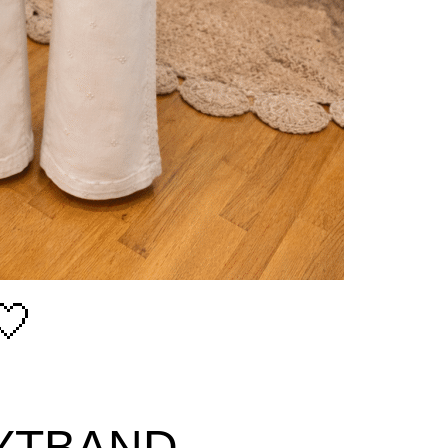
🤍
NYTBAND