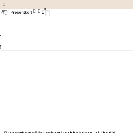
Damkläder & accessoarer
0
Presentkort
K
R