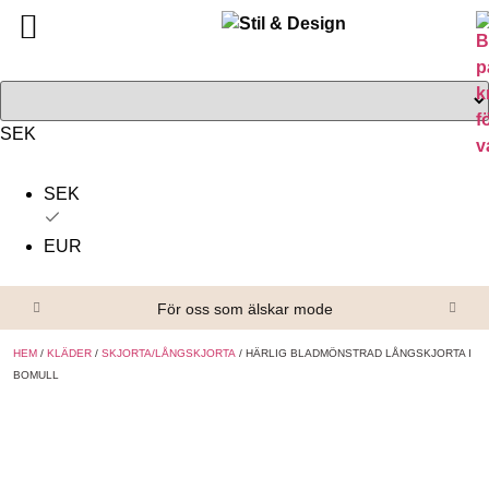
Tillbaka
Tillbaka
Alla produkter
Om oss
Överdelar
Köpvillkor
SEK
Underdelar
Kontakta oss
SEK
Accessoarer
EUR
Skor/Stövlar
För oss som älskar mode
HEM
/
KLÄDER
/
SKJORTA/LÅNGSKJORTA
/ HÄRLIG BLADMÖNSTRAD LÅNGSKJORTA I
BOMULL