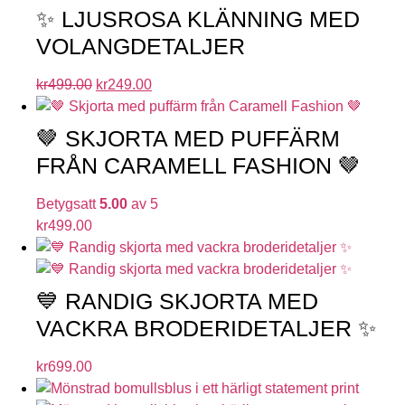
✨ LJUSROSA KLÄNNING MED
VOLANGDETALJER
kr
499.00
kr
249.00
🤎 SKJORTA MED PUFFÄRM
FRÅN CARAMELL FASHION 🤎
Betygsatt
5.00
av 5
kr
499.00
💙 RANDIG SKJORTA MED
VACKRA BRODERIDETALJER ✨
kr
699.00