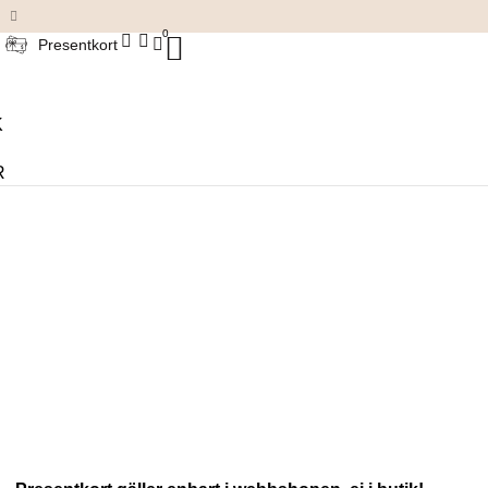
Damkläder & accessoarer
0
Presentkort
K
R