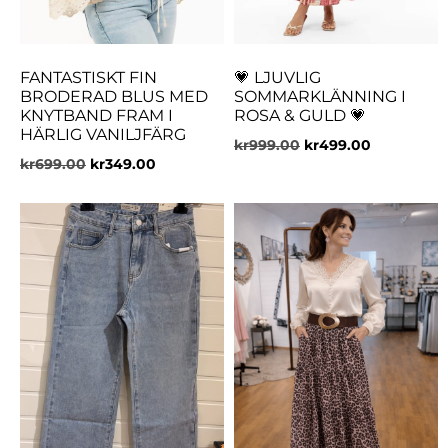
FANTASTISKT FIN
💗 LJUVLIG
BRODERAD BLUS MED
SOMMARKLÄNNING I
KNYTBAND FRAM I
ROSA & GULD 💗
HÄRLIG VANILJFÄRG
kr
999.00
kr
499.00
kr
699.00
kr
349.00