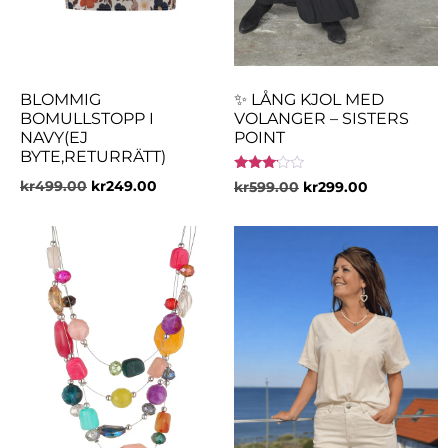
BLOMMIG
✨ LÅNG KJOL MED
BOMULLSTOPP I
VOLANGER – SISTERS
NAVY(EJ
POINT
BYTE,RETURRÄTT)
Betygsatt
kr
499.00
kr
249.00
kr
599.00
kr
299.00
3.00
av 5