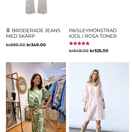
👖 BRODERADE JEANS
PAISLEYMÖNSTRAD
MED SKÄRP
KJOL I ROSA TONER
kr
699.00
kr
349.00
Betygsatt
kr
649.00
kr
325.00
5.00
av 5