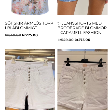
SÖT SKIR ÄRMLÖS TOPP
✨ JEANSSHORTS MED
I BLÅBLOMMIGT
BRODERADE BLOMMOR
– CARAMELL FASHION
kr
549.00
kr
275.00
kr
549.00
kr
275.00