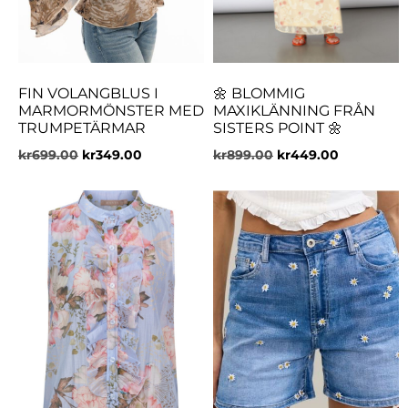
FIN VOLANGBLUS I
🌼 BLOMMIG
MARMORMÖNSTER MED
MAXIKLÄNNING FRÅN
TRUMPETÄRMAR
SISTERS POINT 🌼
kr
699.00
kr
349.00
kr
899.00
kr
449.00