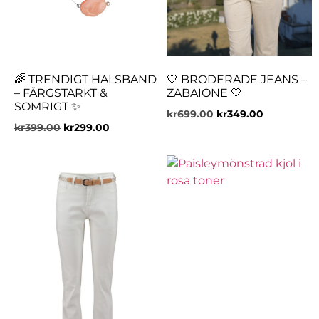
🌈 TRENDIGT HALSBAND
🤍 BRODERADE JEANS –
– FÄRGSTARKT &
ZABAIONE 🤍
SOMRIGT ✨
kr
699.00
kr
349.00
kr
399.00
kr
299.00