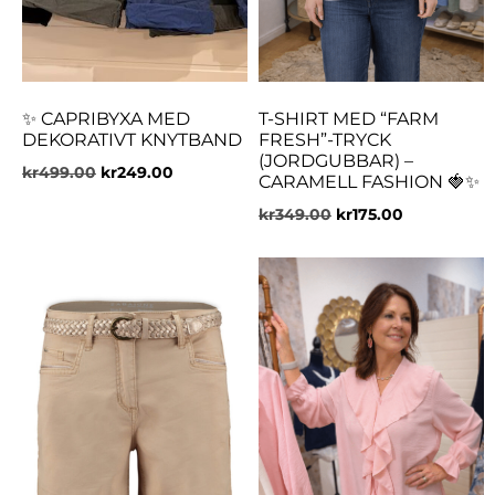
✨ CAPRIBYXA MED
T-SHIRT MED “FARM
DEKORATIVT KNYTBAND
FRESH”-TRYCK
(JORDGUBBAR) –
kr
499.00
kr
249.00
CARAMELL FASHION 🍓✨
kr
349.00
kr
175.00