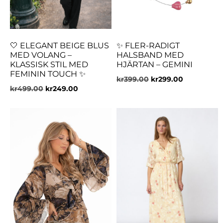
🤍 ELEGANT BEIGE BLUS
✨ FLER-RADIGT
MED VOLANG –
HALSBAND MED
KLASSISK STIL MED
HJÄRTAN – GEMINI
FEMININ TOUCH ✨
kr
399.00
kr
299.00
kr
499.00
kr
249.00