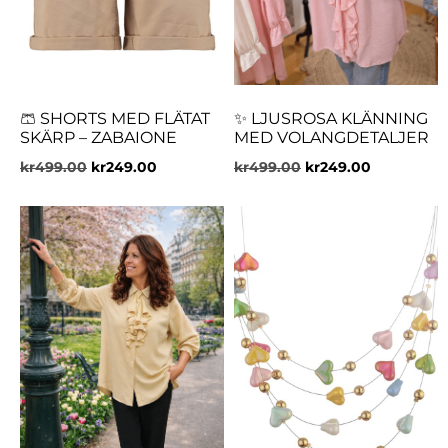
🩳 SHORTS MED FLÄTAT
✨ LJUSROSA KLÄNNING
SKÄRP – ZABAIONE
MED VOLANGDETALJER
kr
499.00
kr
249.00
kr
499.00
kr
249.00