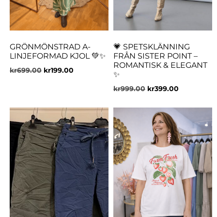
GRÖNMÖNSTRAD A-
💗 SPETSKLÄNNING
LINJEFORMAD KJOL 💚✨
FRÅN SISTER POINT –
ROMANTISK & ELEGANT
kr
699.00
kr
199.00
✨
kr
999.00
kr
399.00