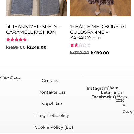
👖 JEANS MED SPETS –
✨ BÄLTE MED BORSTAT
CARAMELL FASHION
GULDSPÄNNE –
ZABAIONE ✨
Betygsatt
kr
699.00
kr
249.00
5.00
Betygsatt
kr
399.00
kr
199.00
av 5
2.00
av 5
Om oss
Instagram
Säkra
Kontakta oss
betalningar
©
Facebook
med Qliro
Stil
2026
Köpvillkor
&
Desig
Integritetspolicy
Cookie Policy (EU)
English