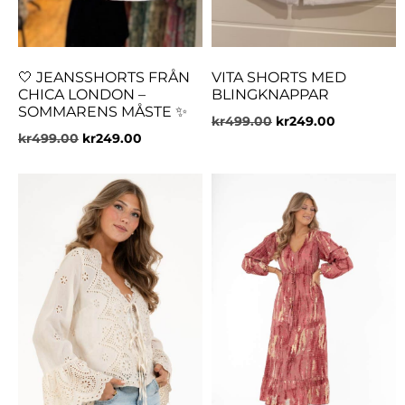
🤍 JEANSSHORTS FRÅN
VITA SHORTS MED
CHICA LONDON –
BLINGKNAPPAR
SOMMARENS MÅSTE ✨
kr
499.00
kr
249.00
kr
499.00
kr
249.00