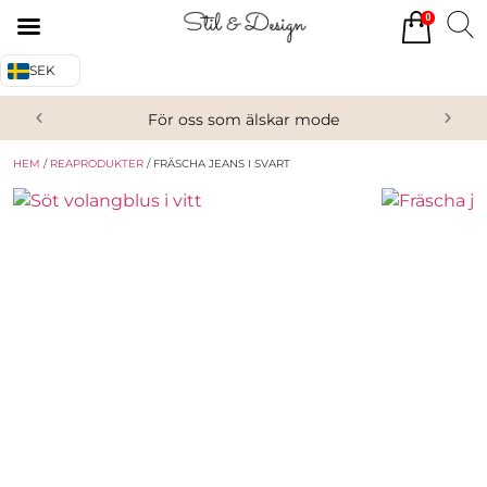
0
Tillbaka
Tillbaka
SEK
Alla produkter
Om oss
För oss som älskar mode
Överdelar
Köpvillkor
HEM
/
REAPRODUKTER
/ FRÄSCHA JEANS I SVART
Underdelar
Kontakta oss
Accessoarer
Skor/Stövlar