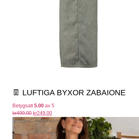
👖 LUFTIGA BYXOR ZABAIONE
Betygsatt
5.00
av 5
kr
499.00
kr
249.00