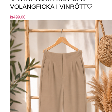
VOLANGFICKA I VINRÖTT🤍
kr
499.00