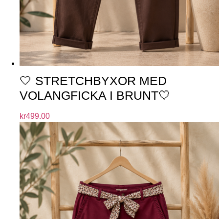
🤍 STRETCHBYXOR MED
VOLANGFICKA I BRUNT🤍
kr
499.00