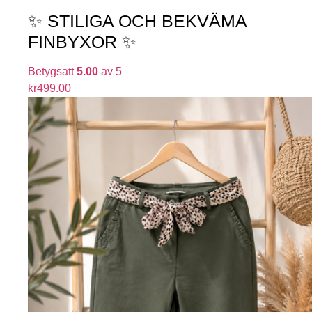
✨ STILIGA OCH BEKVÄMA
FINBYXOR ✨
Betygsatt
5.00
av 5
kr
499.00