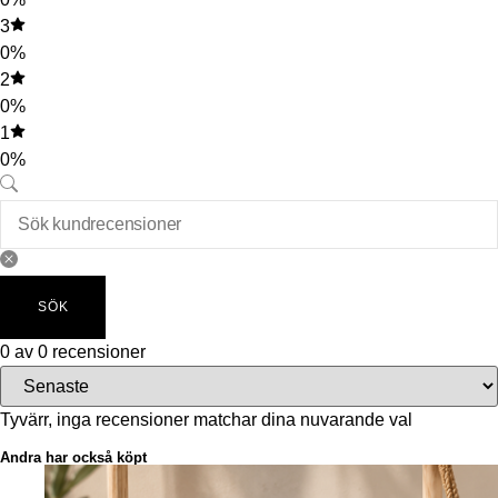
3
0%
2
0%
1
0%
SÖK
0 av 0 recensioner
Tyvärr, inga recensioner matchar dina nuvarande val
Andra har också köpt