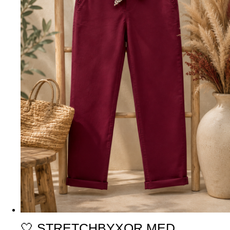
🤍 STRETCHBYXOR MED