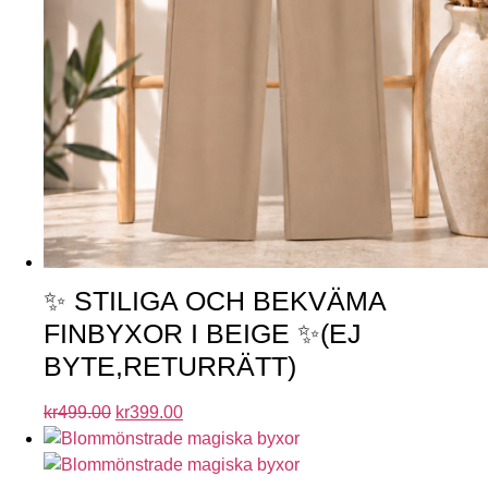
✨ STILIGA OCH BEKVÄMA
FINBYXOR I BEIGE ✨(EJ
BYTE,RETURRÄTT)
kr
499.00
kr
399.00