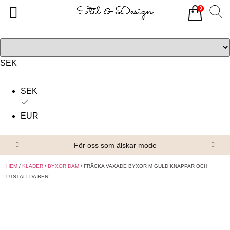
0
Tillbaka
Tillbaka
Alla produkter
Om oss
Överdelar
Köpvillkor
SEK
Underdelar
Kontakta oss
SEK
Accessoarer
EUR
Skor/Stövlar
För oss som älskar mode
HEM
/
KLÄDER
/
BYXOR DAM
/ FRÄCKA VAXADE BYXOR M GULD KNAPPAR OCH
UTSTÄLLDA BEN!