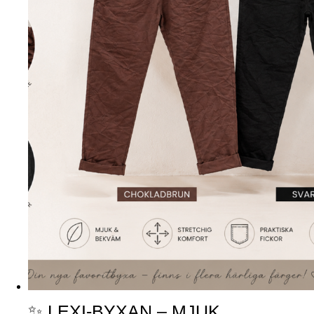
✨ LEXI-BYXAN – MJUK,