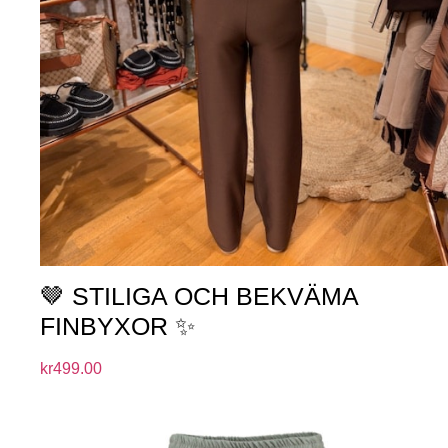
🤎 STILIGA OCH BEKVÄMA
FINBYXOR ✨
kr
499.00