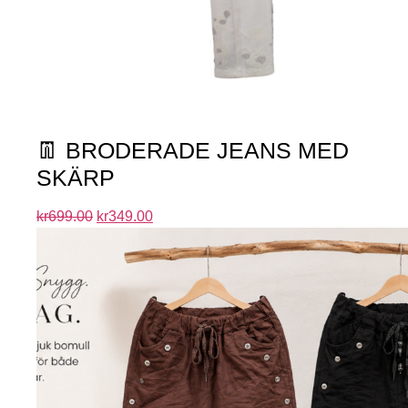
👖 BRODERADE JEANS MED
SKÄRP
kr
699.00
kr
349.00