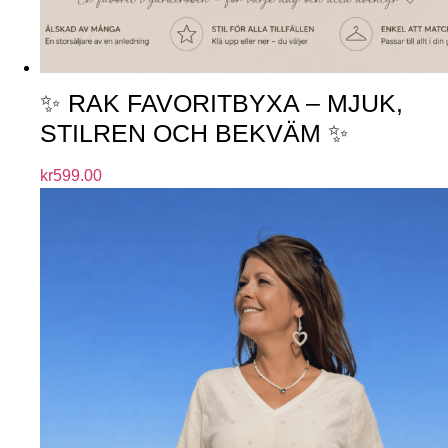
✨ RAK FAVORITBYXA – MJUK,
STILREN OCH BEKVÄM ✨
kr
599.00