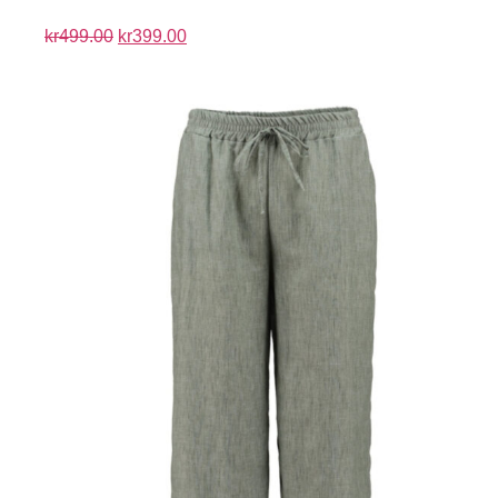
kr
499.00
kr
399.00