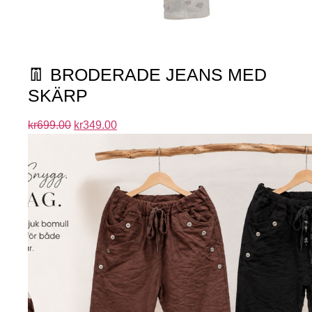
👖 BRODERADE JEANS MED
SKÄRP
kr
699.00
kr
349.00