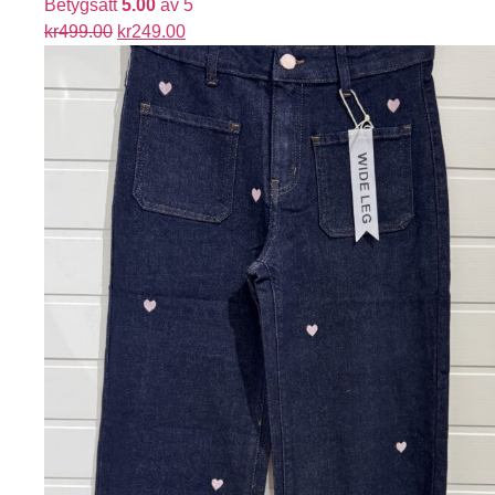
Betygsatt
5.00
av 5
kr
499.00
kr
249.00