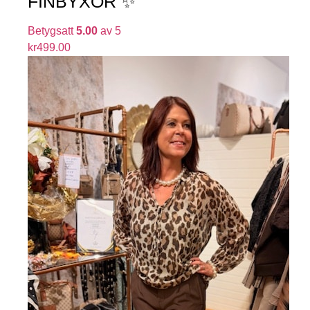
FINBYXOR ✨
Betygsatt
5.00
av 5
kr
499.00