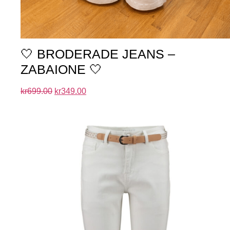
🤍 BRODERADE JEANS –
ZABAIONE 🤍
kr
699.00
kr
349.00