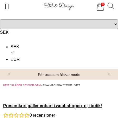
0
Tillbaka
Tillbaka
Alla produkter
Om oss
Överdelar
Köpvillkor
SEK
Underdelar
Kontakta oss
SEK
Accessoarer
EUR
Skor/Stövlar
För oss som älskar mode
HEM
/
KLÄDER
/
BYXOR DAM
/ FINA MAGISKA BYXOR I VITT
Presentkort gäller enbart i webbshopen, ej i butik!
0
recensioner