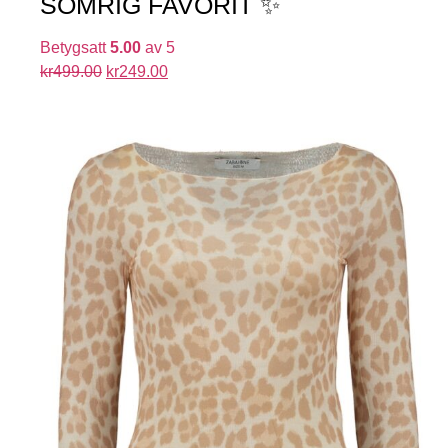
SOMRIG FAVORIT ✨
Betygsatt
5.00
av 5
kr
499.00
kr
249.00