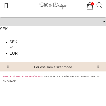
0
Tillbaka
Tillbaka
Alla produkter
Om oss
Överdelar
Köpvillkor
SEK
Underdelar
Kontakta oss
SEK
Accessoarer
EUR
Skor/Stövlar
För oss som älskar mode
HEM
/
KLÄDER
/
BLUSAR FÖR DAM
/ FIN TOPP I ETT HÄRLIGT STATEMENT PRINT AV
EN GIRAFF