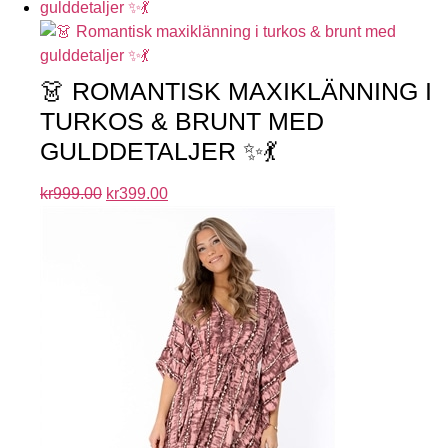
👗 ROMANTISK MAXIKLÄNNING I
TURKOS & BRUNT MED
GULDDETALJER ✨💃
kr
999.00
kr
399.00