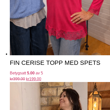
FIN CERISE TOPP MED SPETS
Betygsatt
5.00
av 5
kr
399.00
kr
199.00