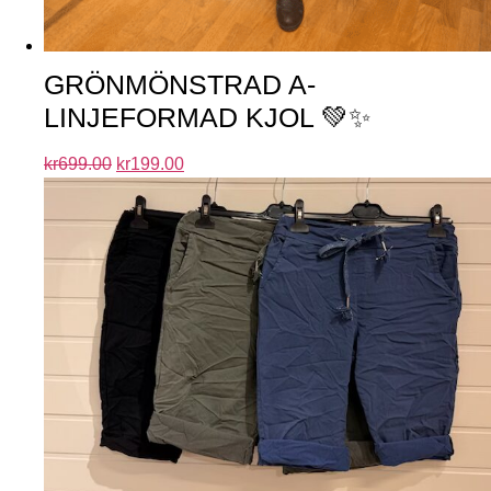
GRÖNMÖNSTRAD A-
LINJEFORMAD KJOL 💚✨
kr
699.00
kr
199.00