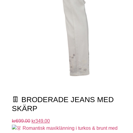
👖 BRODERADE JEANS MED
SKÄRP
kr
699.00
kr
349.00