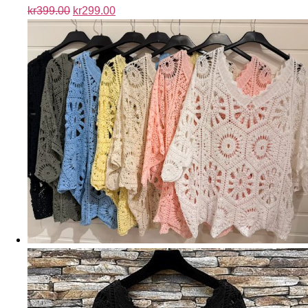
kr
399.00
kr
299.00