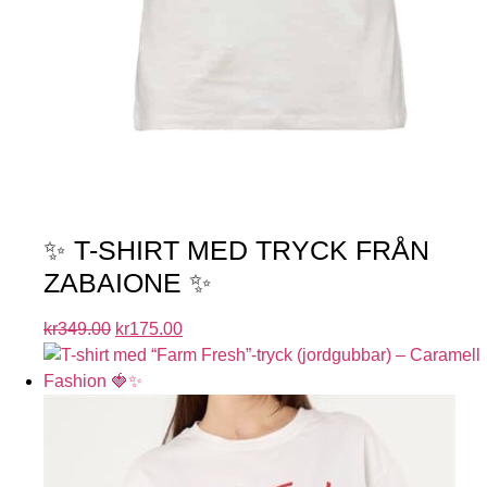
✨ T-SHIRT MED TRYCK FRÅN
ZABAIONE ✨
kr
349.00
kr
175.00