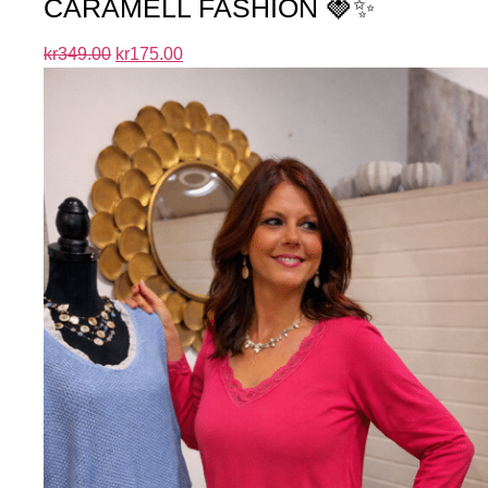
CARAMELL FASHION 🍓✨
kr
349.00
kr
175.00