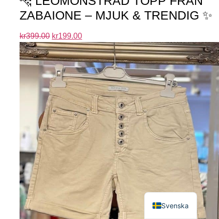
🐆 LEOMÖNSTRAD TOPP FRÅN
ZABAIONE – MJUK & TRENDIG ✨
kr
399.00
kr
199.00
English
Svenska