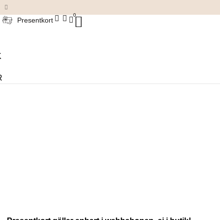
Damkläder & accessoarer
0
Presentkort
K
R