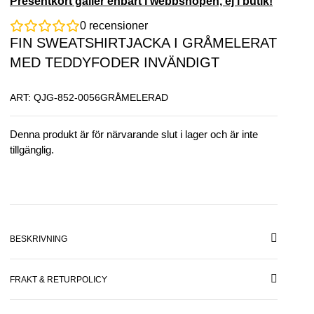
Presentkort gäller enbart i webbshopen, ej i butik!
0
recensioner
FIN SWEATSHIRTJACKA I GRÅMELERAT
MED TEDDYFODER INVÄNDIGT
ART: QJG-852-0056GRÅMELERAD
Denna produkt är för närvarande slut i lager och är inte
tillgänglig.
BESKRIVNING
FRAKT & RETURPOLICY