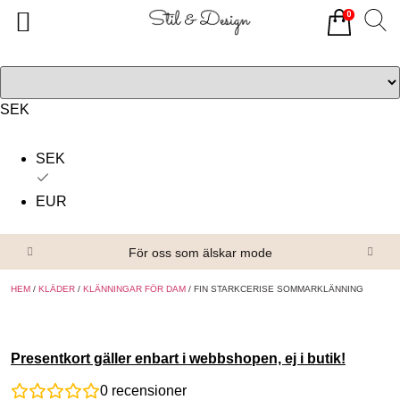
0
Tillbaka
Tillbaka
Alla produkter
Om oss
Överdelar
Köpvillkor
SEK
Underdelar
Kontakta oss
SEK
Accessoarer
EUR
Skor/Stövlar
För oss som älskar mode
HEM
/
KLÄDER
/
KLÄNNINGAR FÖR DAM
/ FIN STARKCERISE SOMMARKLÄNNING
Presentkort gäller enbart i webbshopen, ej i butik!
0
recensioner