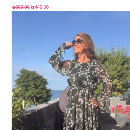
kr
899.00
kr
449.00