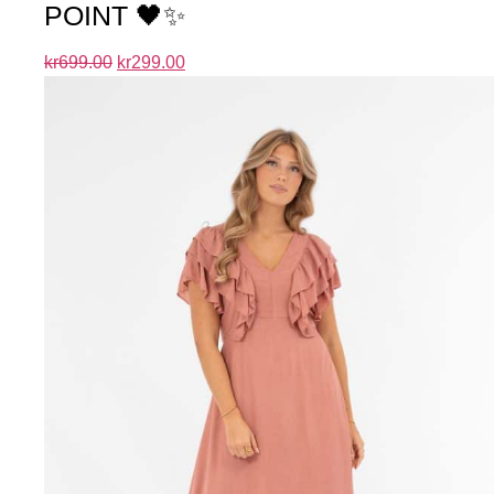
POINT 🖤✨
kr
699.00
kr
299.00