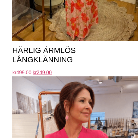
HÄRLIG ÄRMLÖS
LÅNGKLÄNNING
kr
499.00
kr
249.00