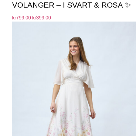
VOLANGER – I SVART & ROSA ✨
kr
799.00
kr
399.00