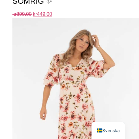
SOMRIG ✨
kr
899.00
kr
449.00
English
Svenska