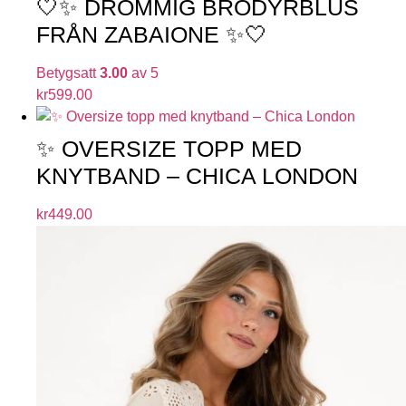
🤍✨ DRÖMMIG BRODYRBLUS
FRÅN ZABAIONE ✨🤍
Betygsatt
3.00
av 5
kr
599.00
✨ OVERSIZE TOPP MED
KNYTBAND – CHICA LONDON
kr
449.00