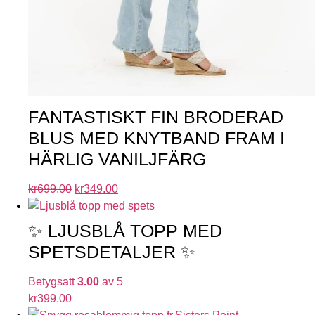
FANTASTISKT FIN BRODERAD
BLUS MED KNYTBAND FRAM I
HÄRLIG VANILJFÄRG
kr
699.00
kr
349.00
✨ LJUSBLÅ TOPP MED
SPETSDETALJER ✨
Betygsatt
3.00
av 5
kr
399.00