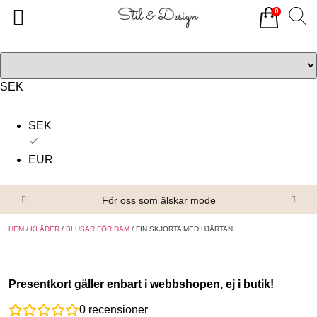
0
Tillbaka
Tillbaka
Alla produkter
Om oss
Överdelar
Köpvillkor
SEK
Underdelar
Kontakta oss
SEK
Accessoarer
EUR
Skor/Stövlar
För oss som älskar mode
HEM
/
KLÄDER
/
BLUSAR FÖR DAM
/ FIN SKJORTA MED HJÄRTAN
Presentkort gäller enbart i webbshopen, ej i butik!
0
recensioner