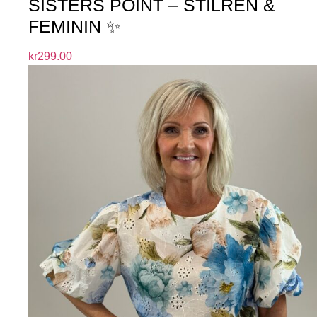
SISTERS POINT – STILREN &
FEMININ ✨
kr
299.00