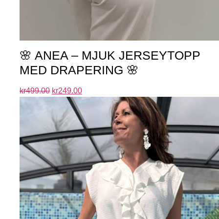
🌸 ANEA – MJUK JERSEYTOPP
MED DRAPERING 🌸
kr
499.00
kr
249.00