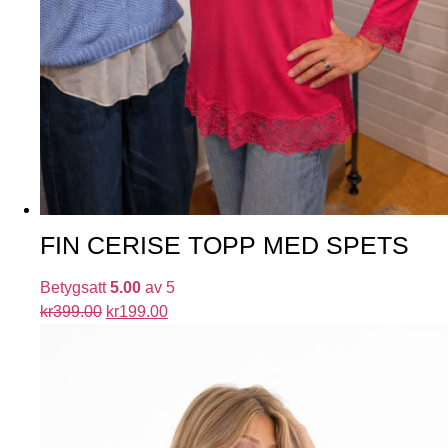
FIN CERISE TOPP MED SPETS
Betygsatt
5.00
av 5
kr
399.00
kr
199.00