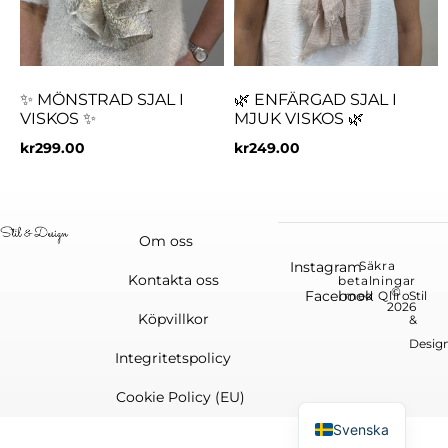
✨ MÖNSTRAD SJAL I
🌿 ENFÄRGAD SJAL I
VISKOS ✨
MJUK VISKOS 🌿
kr
299.00
kr
249.00
Om oss
Instagram
Säkra
Kontakta oss
betalningar
©
Facebook
med Qliro
Stil
2026
Köpvillkor
&
Desig
Integritetspolicy
English
Cookie Policy (EU)
Svenska