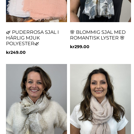
🌿 PUDERROSA SJAL I
🌸 BLOMMIG SJAL MED
HÄRLIG MJUK
ROMANTISK LYSTER 🌸
POLYESTER🌿
kr
299.00
kr
249.00