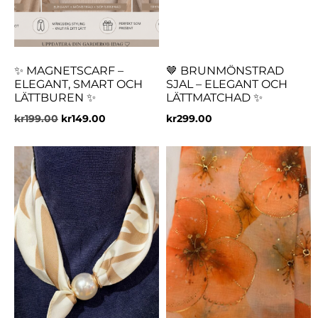
✨ MAGNETSCARF –
🤎 BRUNMÖNSTRAD
ELEGANT, SMART OCH
SJAL – ELEGANT OCH
LÄTTBUREN ✨
LÄTTMATCHAD ✨
kr
199.00
kr
149.00
kr
299.00