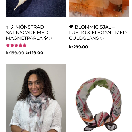
✨💎 MÖNSTRAD
🧡 BLOMMIG SJAL –
SATINSCARF MED
LUFTIG & ELEGANT MED
MAGNETPÄRLA 💎✨
GULDGLANS ✨
kr
299.00
Betygsatt
kr
199.00
kr
129.00
5.00
av 5