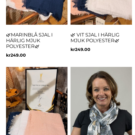
🌿MARINBLÅ SJAL I
🌿 VIT SJAL I HÄRLIG
HÄRLIG MJUK
MJUK POLYESTER🌿
POLYESTER🌿
kr
249.00
kr
249.00