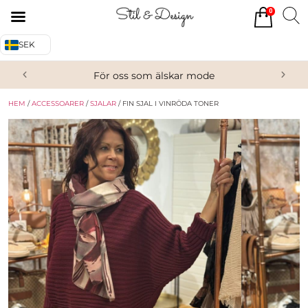
0
Tillbaka
Tillbaka
SEK
Alla produkter
Om oss
För oss som älskar mode
Överdelar
Köpvillkor
HEM
/
ACCESSOARER
/
SJALAR
/ FIN SJAL I VINRÖDA TONER
Underdelar
Kontakta oss
Accessoarer
Skor/Stövlar