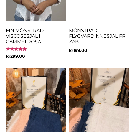
FIN MÖNSTRAD
MÖNSTRAD
VISCOSESJAL I
FLYGVÄRDINNESJAL FR
GAMMELROSA
ZAB
kr
199.00
Betygsatt
kr
299.00
5.00
av 5