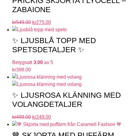
PRICKIG SKJORTA I LYOCELL –
ZABAIONE
kr
549.00
kr
275.00
✨ LJUSBLÅ TOPP MED
SPETSDETALJER ✨
Betygsatt
3.00
av 5
kr
399.00
✨ LJUSROSA KLÄNNING MED
VOLANGDETALJER
kr
499.00
kr
249.00
🤎 SKJORTA MED PUFFÄRM