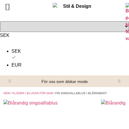
Tillbaka
Tillbaka
Alla produkter
Om oss
Överdelar
Köpvillkor
SEK
Underdelar
Kontakta oss
SEK
Accessoarer
EUR
Skor/Stövlar
För oss som älskar mode
HEM
/
KLÄDER
/
BLUSAR FÖR DAM
/ FIN SINGOALLABLUS I BLÅRANDIGT