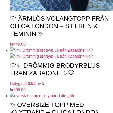
🤍 ÄRMLÖS VOLANGTOPP FRÅN
CHICA LONDON – STILREN &
FEMININ ✨
kr
449.00
🤍✨ DRÖMMIG BRODYRBLUS
FRÅN ZABAIONE ✨🤍
Betygsatt
3.00
av 5
kr
599.00
✨ OVERSIZE TOPP MED
KNYTBAND – CHICA LONDON