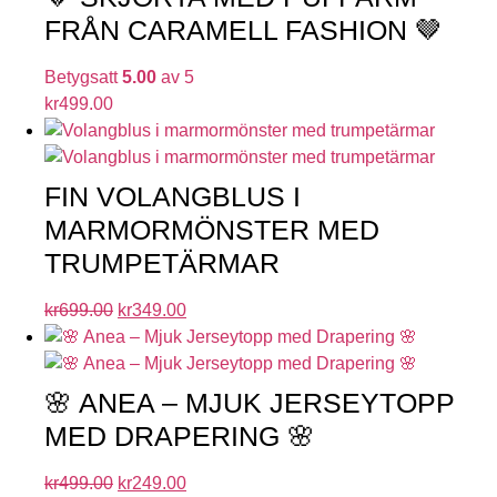
FRÅN CARAMELL FASHION 🤎
Betygsatt
5.00
av 5
kr
499.00
FIN VOLANGBLUS I
MARMORMÖNSTER MED
TRUMPETÄRMAR
kr
699.00
kr
349.00
🌸 ANEA – MJUK JERSEYTOPP
MED DRAPERING 🌸
kr
499.00
kr
249.00