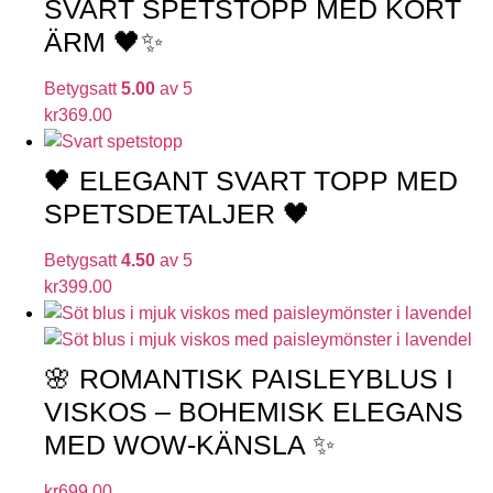
SVART SPETSTOPP MED KORT
ÄRM 🖤✨
Betygsatt
5.00
av 5
kr
369.00
🖤 ELEGANT SVART TOPP MED
SPETSDETALJER 🖤
Betygsatt
4.50
av 5
kr
399.00
🌸 ROMANTISK PAISLEYBLUS I
VISKOS – BOHEMISK ELEGANS
MED WOW-KÄNSLA ✨
kr
699.00