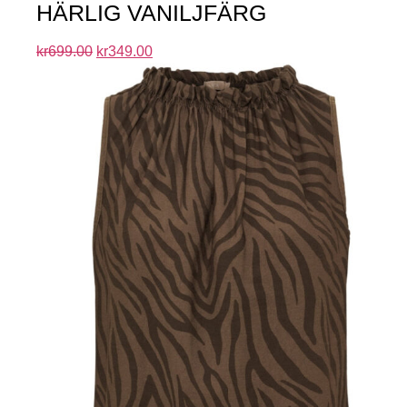
HÄRLIG VANILJFÄRG
kr
699.00
kr
349.00