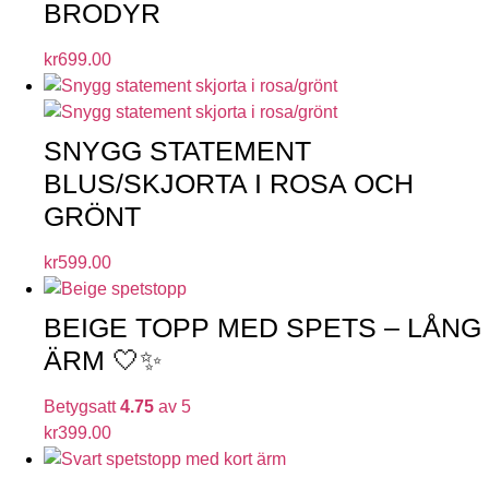
BRODYR
kr
699.00
SNYGG STATEMENT
BLUS/SKJORTA I ROSA OCH
GRÖNT
kr
599.00
BEIGE TOPP MED SPETS – LÅNG
ÄRM 🤍✨
Betygsatt
4.75
av 5
kr
399.00