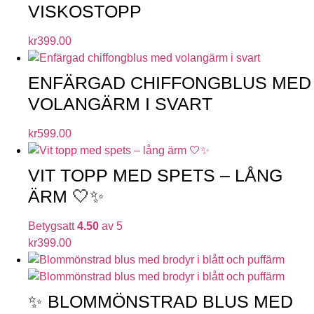
VISKOSTOPP
kr
399.00
ENFÄRGAD CHIFFONGBLUS MED
VOLANGÄRM I SVART
kr
599.00
VIT TOPP MED SPETS – LÅNG
ÄRM 🤍✨
Betygsatt
4.50
av 5
kr
399.00
✨ BLOMMÖNSTRAD BLUS MED