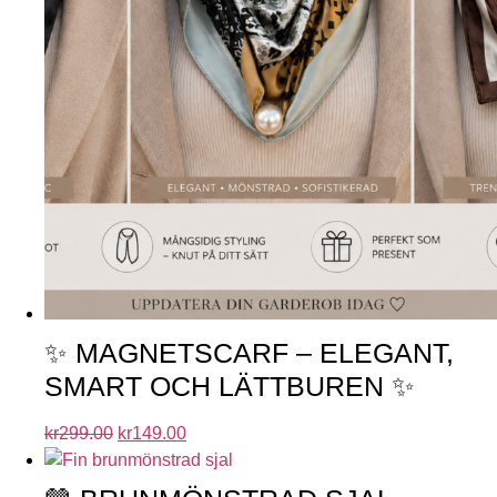
✨ MAGNETSCARF – ELEGANT,
SMART OCH LÄTTBUREN ✨
kr
299.00
kr
149.00