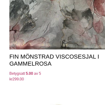
FIN MÖNSTRAD VISCOSESJAL I
GAMMELROSA
Betygsatt
5.00
av 5
kr
299.00