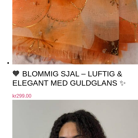
🧡 BLOMMIG SJAL – LUFTIG &
ELEGANT MED GULDGLANS ✨
kr
299.00