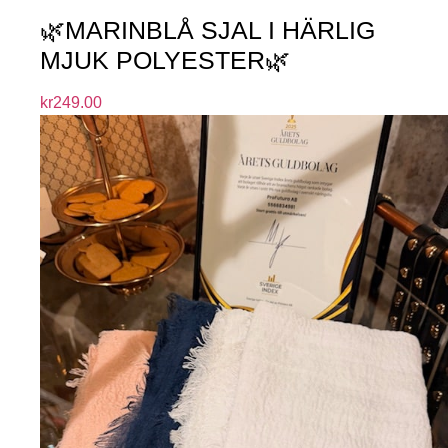
🌿MARINBLÅ SJAL I HÄRLIG
MJUK POLYESTER🌿
kr
249.00