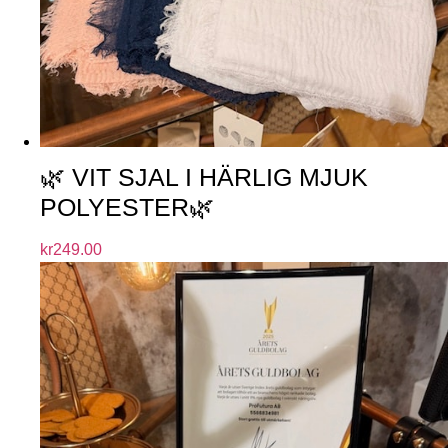
🌿 VIT SJAL I HÄRLIG MJUK
POLYESTER🌿
kr
249.00