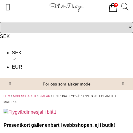
0
Tillbaka
Tillbaka
Alla produkter
Om oss
Överdelar
Köpvillkor
SEK
Underdelar
Kontakta oss
SEK
Accessoarer
EUR
Skor/Stövlar
För oss som älskar mode
HEM
/
ACCESSOARER
/
SJALAR
/ FIN ROSA FLYGVÄRDINNESJAL I GLANSIGT
MATERIAL
Presentkort gäller enbart i webbshopen, ej i butik!