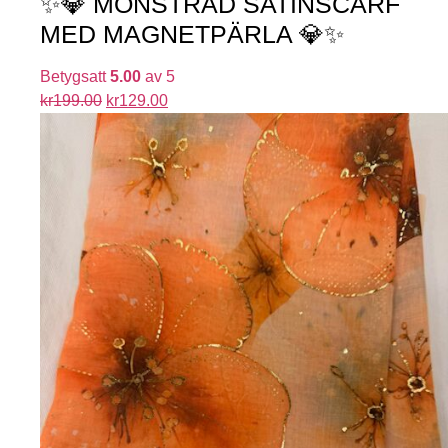
✨💎 MÖNSTRAD SATINSCARF
MED MAGNETPÄRLA 💎✨
Betygsatt
5.00
av 5
kr
199.00
kr
129.00