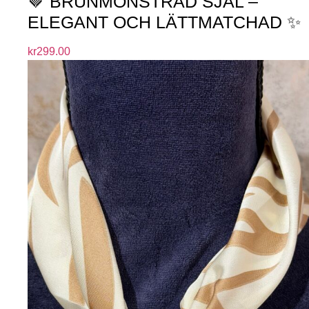
🤎 BRUNMÖNSTRAD SJAL –
ELEGANT OCH LÄTTMATCHAD ✨
kr
299.00