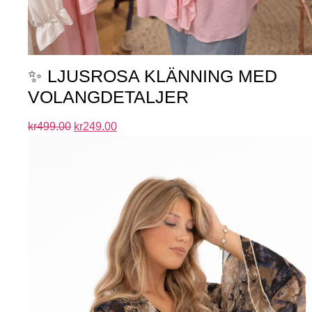
✨ LJUSROSA KLÄNNING MED
VOLANGDETALJER
kr
499.00
kr
249.00