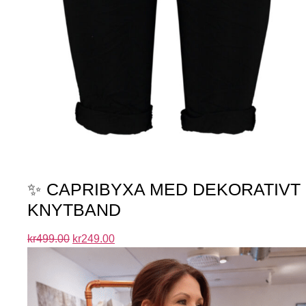
✨ CAPRIBYXA MED DEKORATIVT
KNYTBAND
kr
499.00
kr
249.00