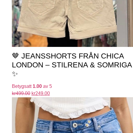
🤎 JEANSSHORTS FRÅN CHICA
LONDON – STILRENA & SOMRIGA
✨
Betygsatt
1.00
av 5
kr
499.00
kr
249.00