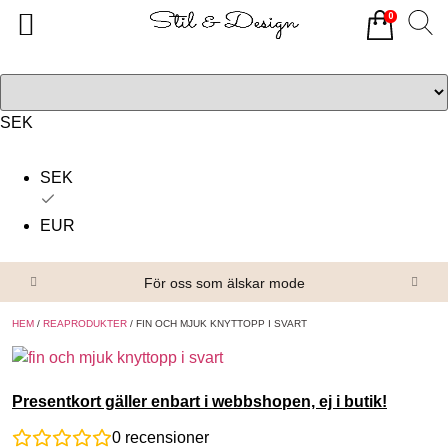
0
Tillbaka
Tillbaka
Alla produkter
Om oss
Överdelar
Köpvillkor
SEK
Underdelar
Kontakta oss
SEK
Accessoarer
EUR
Skor/Stövlar
För oss som älskar mode
HEM
/
REAPRODUKTER
/ FIN OCH MJUK KNYTTOPP I SVART
Presentkort gäller enbart i webbshopen, ej i butik!
0
recensioner