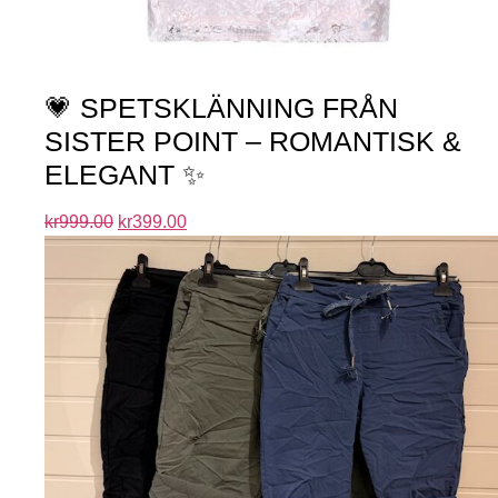
💗 SPETSKLÄNNING FRÅN
SISTER POINT – ROMANTISK &
ELEGANT ✨
kr
999.00
kr
399.00