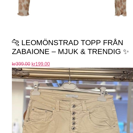
🐆 LEOMÖNSTRAD TOPP FRÅN
ZABAIONE – MJUK & TRENDIG ✨
kr
399.00
kr
199.00