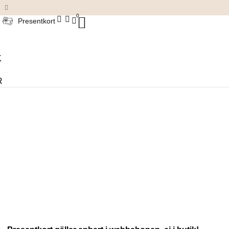
Damkläder & accessoarer
0
Presentkort
K
R