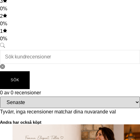
3
0%
2
0%
1
0%
SÖK
0 av 0 recensioner
Tyvärr, inga recensioner matchar dina nuvarande val
Andra har också köpt