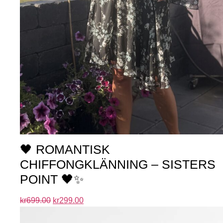
🖤 ROMANTISK
CHIFFONGKLÄNNING – SISTERS
POINT 🖤✨
kr
699.00
kr
299.00