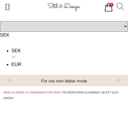
0
Tillbaka
Tillbaka
Alla produkter
Om oss
Överdelar
Köpvillkor
SEK
Underdelar
Kontakta oss
SEK
Accessoarer
EUR
Skor/Stövlar
För oss som älskar mode
HEM
/
KLÄDER
/
KLÄNNINGAR FÖR DAM
/ FIN MÖNSTRAD KLÄNNING I BLÅTT OCH
GRÖNT