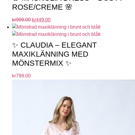
ROSE/CREME 🌸
kr
999.00
kr
449.00
✨ CLAUDIA – ELEGANT
MAXIKLÄNNING MED
MÖNSTERMIX ✨
kr
799.00