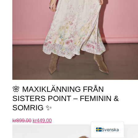
🌸 MAXIKLÄNNING FRÅN
SISTERS POINT – FEMININ &
SOMRIG ✨
English
kr
899.00
kr
449.00
Svenska