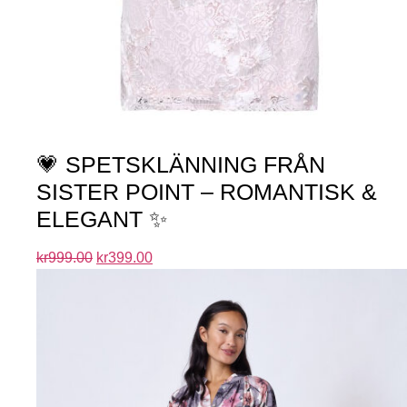
💗 SPETSKLÄNNING FRÅN
SISTER POINT – ROMANTISK &
ELEGANT ✨
kr
999.00
kr
399.00