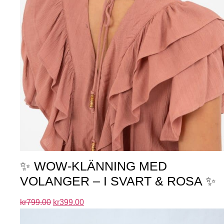
✨ WOW-KLÄNNING MED
VOLANGER – I SVART & ROSA ✨
kr
799.00
kr
399.00