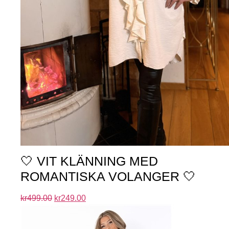
🤍 VIT KLÄNNING MED
ROMANTISKA VOLANGER 🤍
kr
499.00
kr
249.00