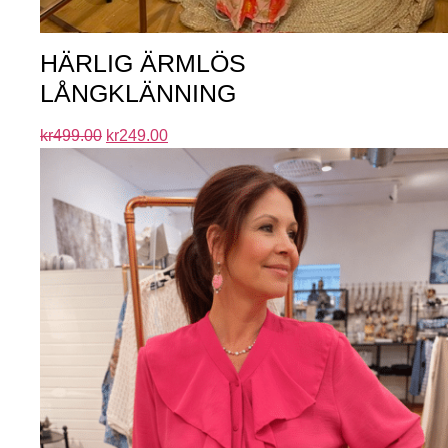
HÄRLIG ÄRMLÖS
LÅNGKLÄNNING
kr
499.00
kr
249.00