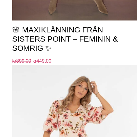
🌸 MAXIKLÄNNING FRÅN
SISTERS POINT – FEMININ &
SOMRIG ✨
kr
899.00
kr
449.00