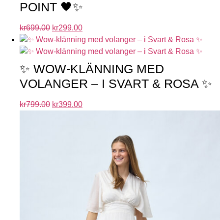
POINT 🖤✨
kr
699.00
kr
299.00
✨ WOW-KLÄNNING MED
VOLANGER – I SVART & ROSA ✨
kr
799.00
kr
399.00