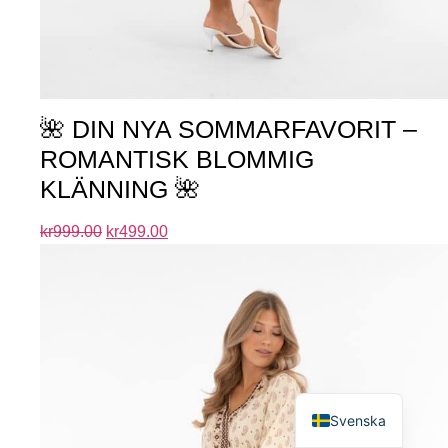
🌺 DIN NYA SOMMARFAVORIT –
ROMANTISK BLOMMIG
KLÄNNING 🌺
kr
999.00
kr
499.00
English
Svenska