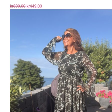
kr
899.00
kr
449.00