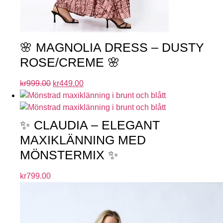
🌸 MAGNOLIA DRESS – DUSTY
ROSE/CREME 🌸
kr
999.00
kr
449.00
✨ CLAUDIA – ELEGANT
MAXIKLÄNNING MED
MÖNSTERMIX ✨
kr
799.00