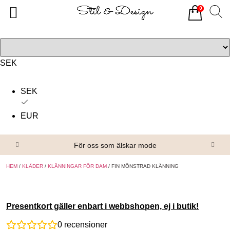
0
Tillbaka
Tillbaka
Alla produkter
Om oss
Överdelar
Köpvillkor
SEK
Underdelar
Kontakta oss
SEK
Accessoarer
EUR
Skor/Stövlar
För oss som älskar mode
HEM
/
KLÄDER
/
KLÄNNINGAR FÖR DAM
/ FIN MÖNSTRAD KLÄNNING
Presentkort gäller enbart i webbshopen, ej i butik!
0
recensioner