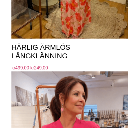
HÄRLIG ÄRMLÖS
LÅNGKLÄNNING
kr
499.00
kr
249.00