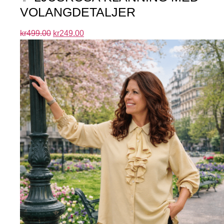
VOLANGDETALJER
kr
499.00
kr
249.00