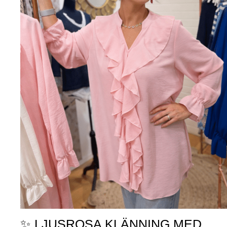
✨ LJUSROSA KLÄNNING MED