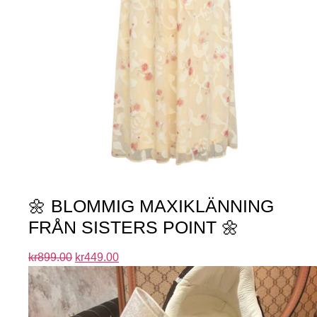
🌼 BLOMMIG MAXIKLÄNNING
FRÅN SISTERS POINT 🌼
kr
899.00
kr
449.00