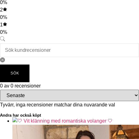
0%
2
0%
1
0%
SÖK
0 av 0 recensioner
Tyvärr, inga recensioner matchar dina nuvarande val
Andra har också köpt