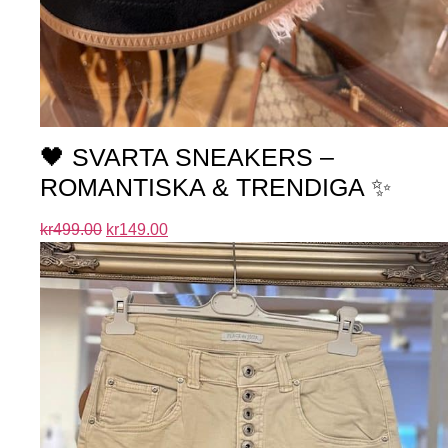
🖤 SVARTA SNEAKERS –
ROMANTISKA & TRENDIGA ✨
kr
499.00
kr
149.00