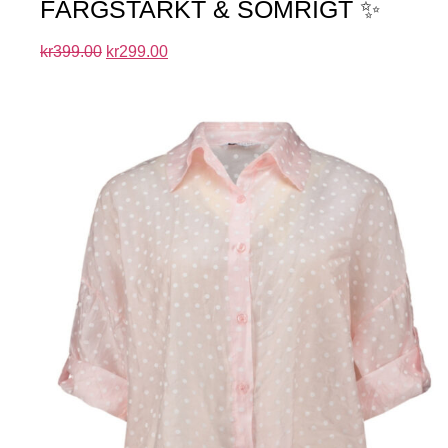
FÄRGSTARKT & SOMRIGT ✨
kr
399.00
kr
299.00