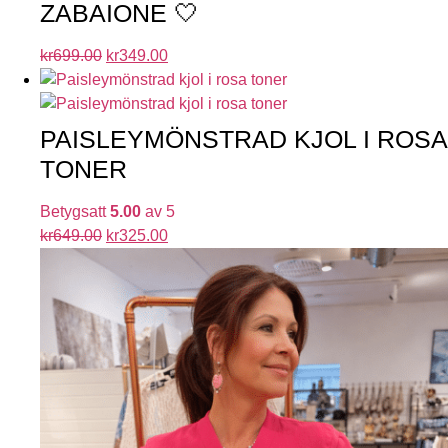
ZABAIONE 🤍
kr
699.00
kr
349.00
PAISLEYMÖNSTRAD KJOL I ROSA
TONER
Betygsatt
5.00
av 5
kr
649.00
kr
325.00