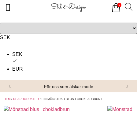
0
Tillbaka
Tillbaka
Alla produkter
Om oss
Överdelar
Köpvillkor
SEK
Underdelar
Kontakta oss
SEK
Accessoarer
EUR
Skor/Stövlar
För oss som älskar mode
HEM
/
REAPRODUKTER
/ FIN MÖNSTRAD BLUS I CHOKLADBRUNT