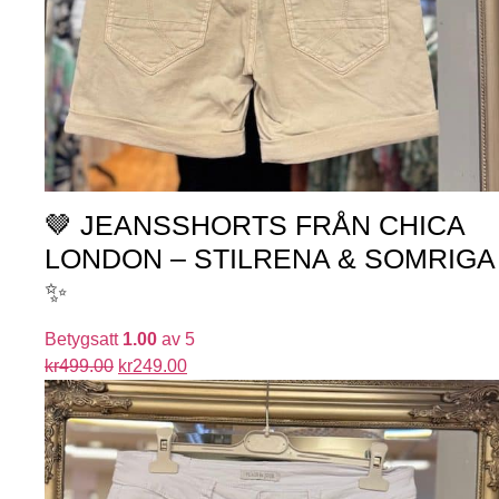
🤎 JEANSSHORTS FRÅN CHICA
LONDON – STILRENA & SOMRIGA
✨
Betygsatt
1.00
av 5
kr
499.00
kr
249.00