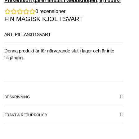
Presentkort gäller enbart i webbshopen, ej i butik!
0
recensioner
FIN MAGISK KJOL I SVART
ART: PILLAN311SVART
Denna produkt är för närvarande slut i lager och är inte
tillgänglig.
BESKRIVNING
FRAKT & RETURPOLICY