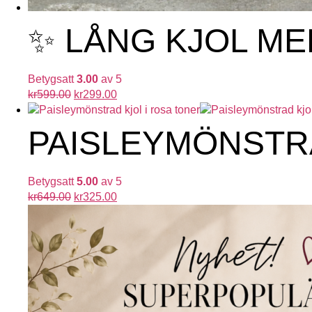
✨ LÅNG KJOL ME
Betygsatt
3.00
av 5
kr
599.00
kr
299.00
PAISLEYMÖNSTRA
Betygsatt
5.00
av 5
kr
649.00
kr
325.00