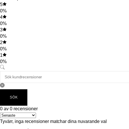
5
0%
4
0%
3
0%
2
0%
1
0%
SÖK
0 av 0 recensioner
Tyvärr, inga recensioner matchar dina nuvarande val