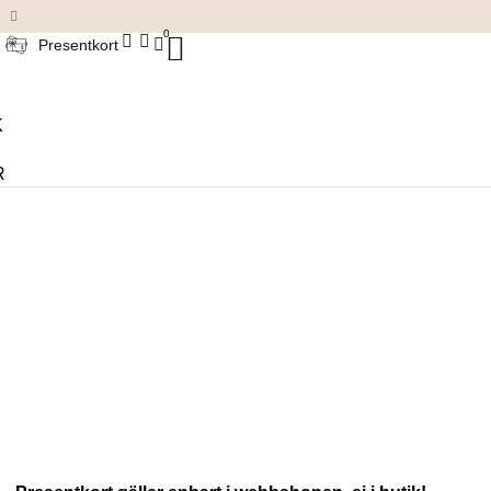
Damkläder & accessoarer
0
Presentkort
K
R