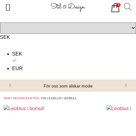
0
Tillbaka
Tillbaka
Alla produkter
Om oss
Överdelar
Köpvillkor
SEK
Underdelar
Kontakta oss
SEK
Accessoarer
EUR
Skor/Stövlar
För oss som älskar mode
HEM
/
REAPRODUKTER
/ FIN LEOBLUS I BOMULL