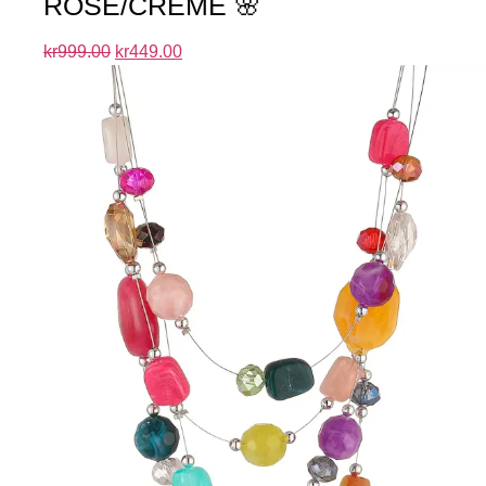
ROSE/CREME 🌸
kr
999.00
kr
449.00