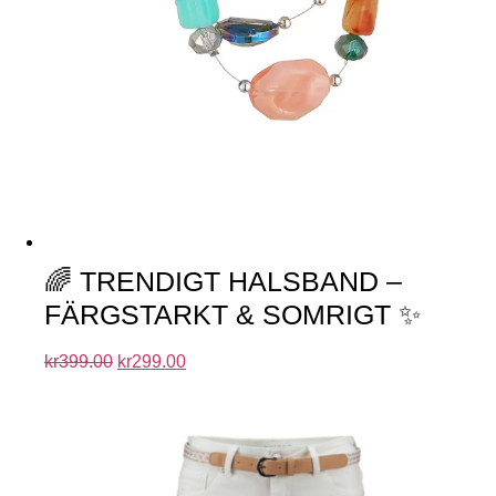
🌈 TRENDIGT HALSBAND –
FÄRGSTARKT & SOMRIGT ✨
kr
399.00
kr
299.00