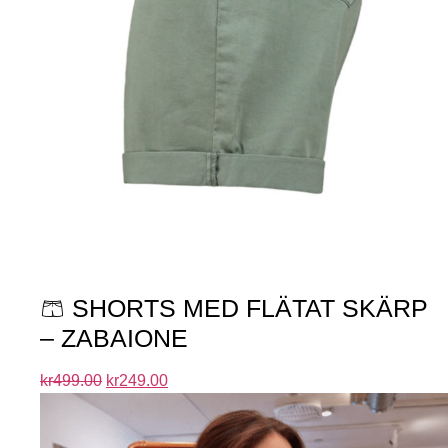
🩳 SHORTS MED FLÄTAT SKÄRP
– ZABAIONE
kr
499.00
kr
249.00