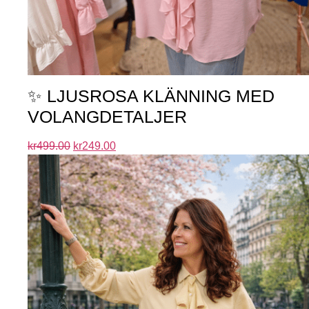
✨ LJUSROSA KLÄNNING MED
VOLANGDETALJER
kr
499.00
kr
249.00