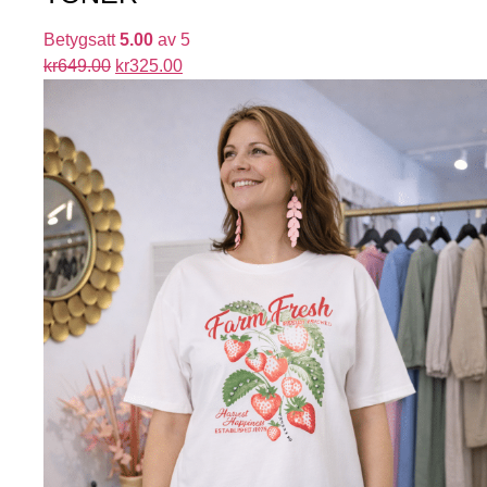
Betygsatt
5.00
av 5
kr
649.00
kr
325.00