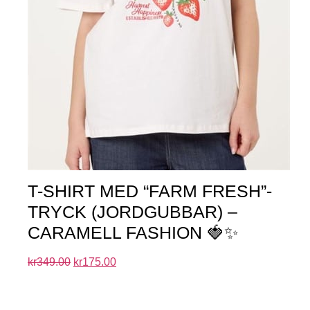
T-SHIRT MED “FARM FRESH”-
TRYCK (JORDGUBBAR) –
CARAMELL FASHION 🍓✨
kr
349.00
kr
175.00