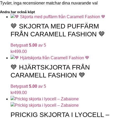
Tyvärr, inga recensioner matchar dina nuvarande val
Andra har också köpt
🤎 SKJORTA MED PUFFÄRM
FRÅN CARAMELL FASHION 🤎
Betygsatt
5.00
av 5
kr
499.00
💙 HJÄRTSKJORTA FRÅN
CARAMELL FASHION 💙
Betygsatt
5.00
av 5
kr
499.00
PRICKIG SKJORTA I LYOCELL –