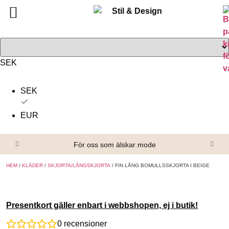
Tillbaka
Tillbaka
Alla produkter
Om oss
Överdelar
Köpvillkor
SEK
Underdelar
Kontakta oss
SEK
Accessoarer
EUR
Skor/Stövlar
För oss som älskar mode
HEM
/
KLÄDER
/
SKJORTA/LÅNGSKJORTA
/ FIN LÅNG BOMULLSSKJORTA I BEIGE
Presentkort gäller enbart i webbshopen, ej i butik!
0
recensioner