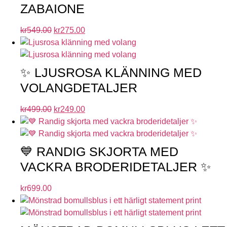
ZABAIONE
kr
549.00
kr
275.00
✨ LJUSROSA KLÄNNING MED
VOLANGDETALJER
kr
499.00
kr
249.00
💙 RANDIG SKJORTA MED
VACKRA BRODERIDETALJER ✨
kr
699.00