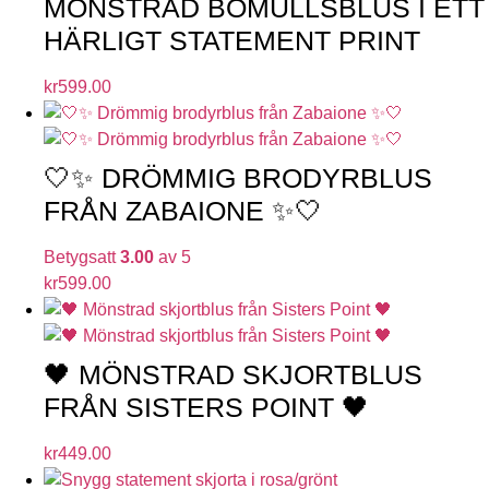
MÖNSTRAD BOMULLSBLUS I ETT
HÄRLIGT STATEMENT PRINT
kr
599.00
🤍✨ DRÖMMIG BRODYRBLUS
FRÅN ZABAIONE ✨🤍
Betygsatt
3.00
av 5
kr
599.00
🖤 MÖNSTRAD SKJORTBLUS
FRÅN SISTERS POINT 🖤
kr
449.00