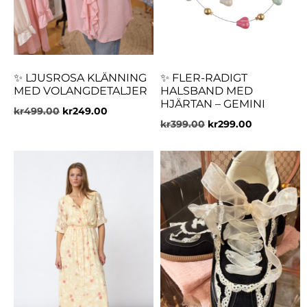
✨ LJUSROSA KLÄNNING
✨ FLER-RADIGT
MED VOLANGDETALJER
HALSBAND MED
HJÄRTAN – GEMINI
kr
499.00
kr
249.00
kr
399.00
kr
299.00