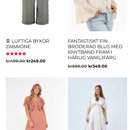
👖 LUFTIGA BYXOR
FANTASTISKT FIN
ZABAIONE
BRODERAD BLUS MED
KNYTBAND FRAM I
HÄRLIG VANILJFÄRG
Betygsatt
kr
499.00
kr
249.00
5.00
kr
699.00
kr
349.00
av 5