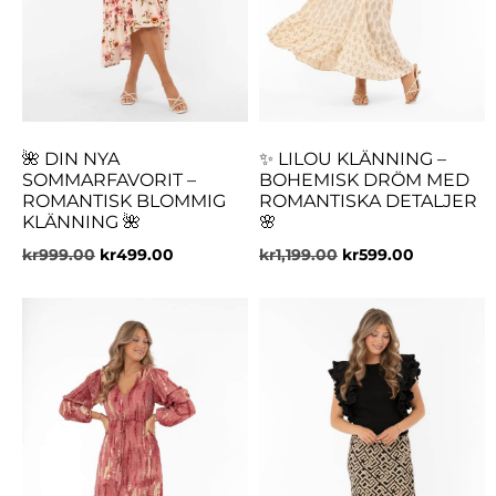
🌺 DIN NYA
✨ LILOU KLÄNNING –
SOMMARFAVORIT –
BOHEMISK DRÖM MED
ROMANTISK BLOMMIG
ROMANTISKA DETALJER
KLÄNNING 🌺
🌸
kr
999.00
kr
499.00
kr
1,199.00
kr
599.00