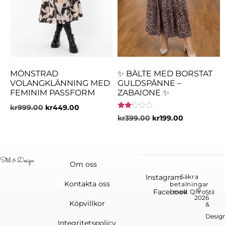
MÖNSTRAD
✨ BÄLTE MED BORSTAT
VOLANGKLÄNNING MED
GULDSPÄNNE –
FEMINIM PASSFORM
ZABAIONE ✨
kr
999.00
kr
449.00
Betygsatt
kr
399.00
kr
199.00
2.00
av 5
Om oss
Instagram
Säkra
Kontakta oss
betalningar
©
Facebook
med Qliro
Stil
2026
Köpvillkor
&
Desig
Integritetspolicy