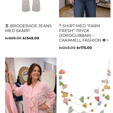
👖 BRODERADE JEANS
T-SHIRT MED “FARM
MED SKÄRP
FRESH”-TRYCK
(JORDGUBBAR) –
kr
699.00
kr
349.00
CARAMELL FASHION 🍓✨
kr
349.00
kr
175.00