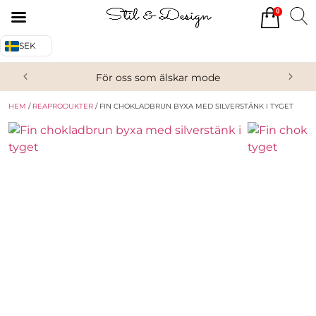
0
Tillbaka
Tillbaka
SEK
Alla produkter
Om oss
För oss som älskar mode
Överdelar
Köpvillkor
HEM
/
REAPRODUKTER
/ FIN CHOKLADBRUN BYXA MED SILVERSTÄNK I TYGET
Underdelar
Kontakta oss
Accessoarer
Skor/Stövlar