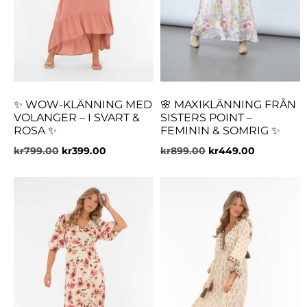
✨ WOW-KLÄNNING MED
🌸 MAXIKLÄNNING FRÅN
VOLANGER – I SVART &
SISTERS POINT –
ROSA ✨
FEMININ & SOMRIG ✨
kr
799.00
kr
399.00
kr
899.00
kr
449.00