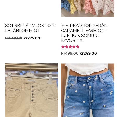
SÖT SKIR ÄRMLÖS TOPP
✨ VIRKAD TOPP FRÅN
I BLÅBLOMMIGT
CARAMELL FASHION –
LUFTIG & SOMRIG
kr
549.00
kr
275.00
FAVORIT ✨
Betygsatt
kr
499.00
kr
249.00
5.00
av 5