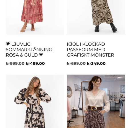
💗 LJUVLIG
KJOL I KLOCKAD
SOMMARKLÄNNING I
PASSFORM MED
ROSA & GULD 💗
GRAFISKT MÖNSTER
kr
999.00
kr
499.00
kr
699.00
kr
349.00