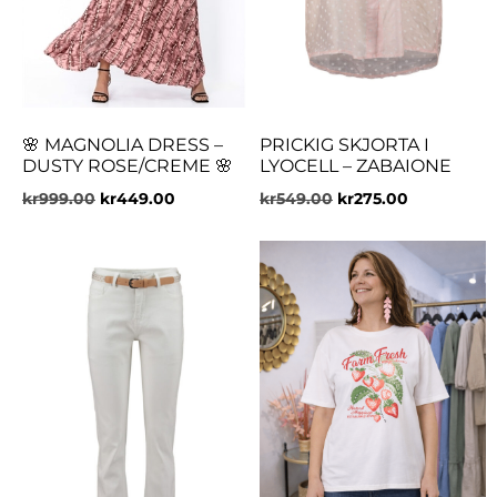
🌸 MAGNOLIA DRESS –
PRICKIG SKJORTA I
DUSTY ROSE/CREME 🌸
LYOCELL – ZABAIONE
kr
999.00
kr
449.00
kr
549.00
kr
275.00