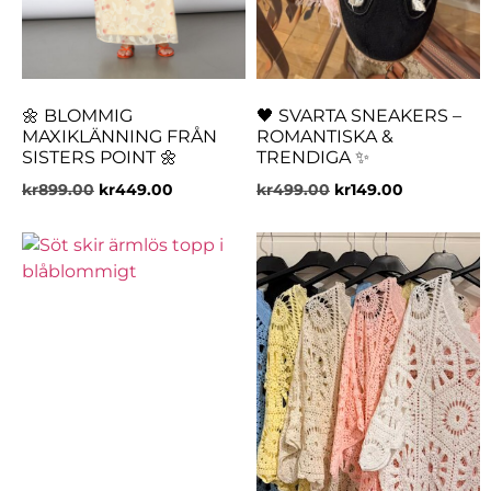
🌼 BLOMMIG
🖤 SVARTA SNEAKERS –
MAXIKLÄNNING FRÅN
ROMANTISKA &
SISTERS POINT 🌼
TRENDIGA ✨
kr
899.00
kr
449.00
kr
499.00
kr
149.00