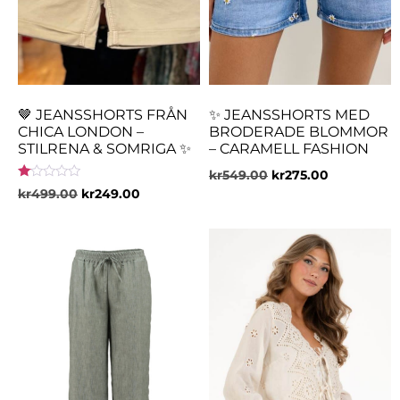
🤎 JEANSSHORTS FRÅN
✨ JEANSSHORTS MED
CHICA LONDON –
BRODERADE BLOMMOR
STILRENA & SOMRIGA ✨
– CARAMELL FASHION
kr
549.00
kr
275.00
Betygsatt
kr
499.00
kr
249.00
1.00
av
5