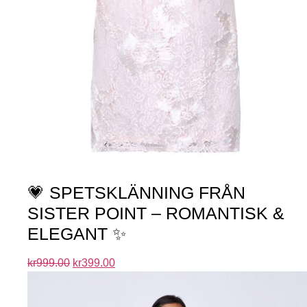
💗 SPETSKLÄNNING FRÅN
SISTER POINT – ROMANTISK &
ELEGANT ✨
kr
999.00
kr
399.00