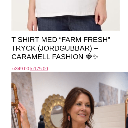
T-SHIRT MED “FARM FRESH”-
TRYCK (JORDGUBBAR) –
CARAMELL FASHION 🍓✨
kr
349.00
kr
175.00