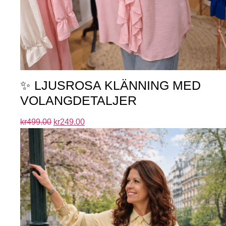
✨ LJUSROSA KLÄNNING MED
VOLANGDETALJER
kr
499.00
kr
249.00