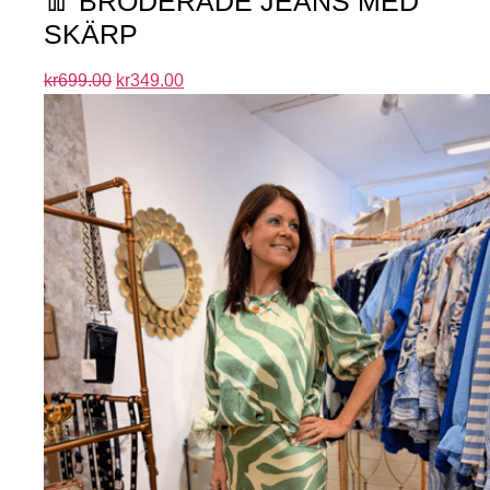
👖 BRODERADE JEANS MED
SKÄRP
kr
699.00
kr
349.00