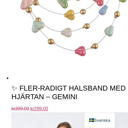
✨ FLER-RADIGT HALSBAND MED
HJÄRTAN – GEMINI
kr
399.00
kr
299.00
English
Svenska