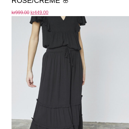
ROSE/CREME 🌸
kr
999.00
kr
449.00