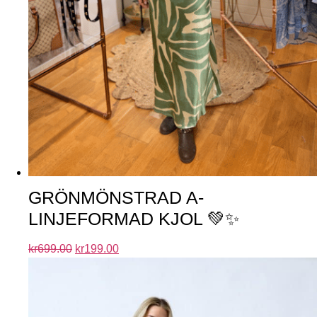
GRÖNMÖNSTRAD A-
LINJEFORMAD KJOL 💚✨
kr
699.00
kr
199.00