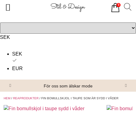
0
Tillbaka
Tillbaka
Alla produkter
Om oss
Överdelar
Köpvillkor
SEK
Underdelar
Kontakta oss
SEK
Accessoarer
EUR
Skor/Stövlar
För oss som älskar mode
HEM
/
REAPRODUKTER
/ FIN BOMULLSKJOL I TAUPE SOM ÄR SYDD I VÅDER