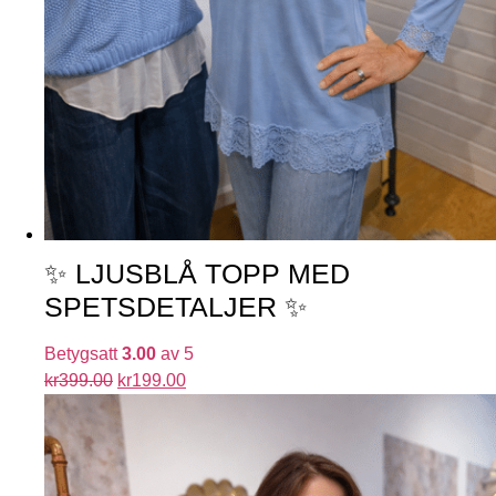
✨ LJUSBLÅ TOPP MED
SPETSDETALJER ✨
Betygsatt
3.00
av 5
kr
399.00
kr
199.00