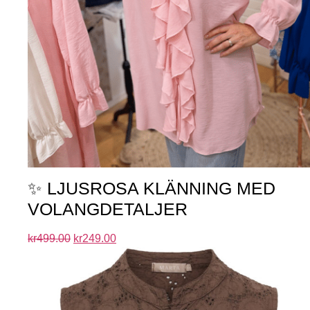
✨ LJUSROSA KLÄNNING MED
VOLANGDETALJER
kr
499.00
kr
249.00