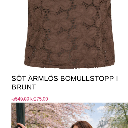
SÖT ÄRMLÖS BOMULLSTOPP I
BRUNT
kr
549.00
kr
275.00