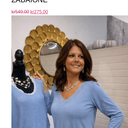
kr
549.00
kr
275.00