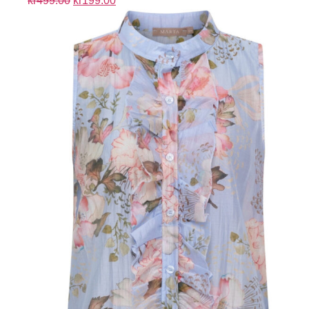
kr
499.00
kr
199.00