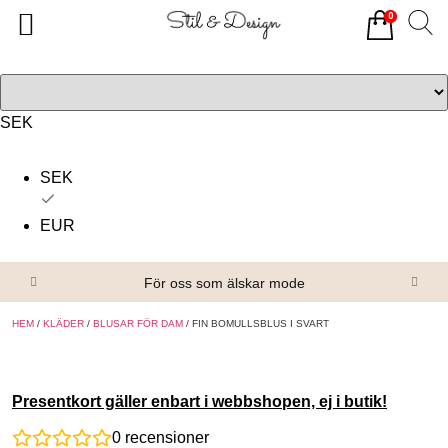
0
Tillbaka
Tillbaka
Alla produkter
Om oss
Överdelar
Köpvillkor
SEK
Underdelar
Kontakta oss
SEK
Accessoarer
EUR
Skor/Stövlar
För oss som älskar mode
HEM
/
KLÄDER
/
BLUSAR FÖR DAM
/ FIN BOMULLSBLUS I SVART
Presentkort gäller enbart i webbshopen, ej i butik!
0
recensioner