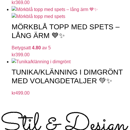
kr
369.00
MÖRKBLÅ TOPP MED SPETS –
LÅNG ÄRM 💙✨
Betygsatt
4.80
av 5
kr
399.00
TUNIKA/KLÄNNING I DIMGRÖNT
MED VOLANGDETALJER 💚✨
kr
499.00