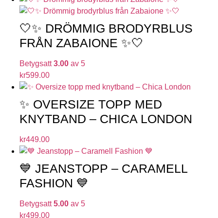
🤍✨ DRÖMMIG BRODYRBLUS
FRÅN ZABAIONE ✨🤍
Betygsatt
3.00
av 5
kr
599.00
✨ OVERSIZE TOPP MED
KNYTBAND – CHICA LONDON
kr
449.00
💙 JEANSTOPP – CARAMELL
FASHION 💙
Betygsatt
5.00
av 5
kr
499.00