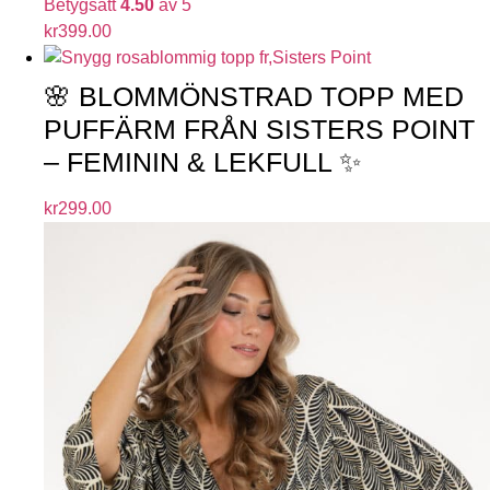
Betygsatt
4.50
av 5
kr
399.00
🌸 BLOMMÖNSTRAD TOPP MED
PUFFÄRM FRÅN SISTERS POINT
– FEMININ & LEKFULL ✨
kr
299.00