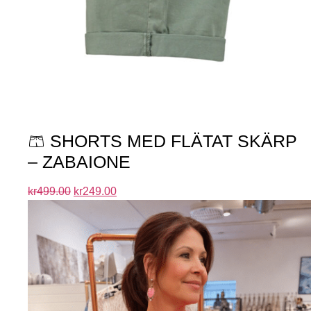
🩳 SHORTS MED FLÄTAT SKÄRP
– ZABAIONE
kr
499.00
kr
249.00