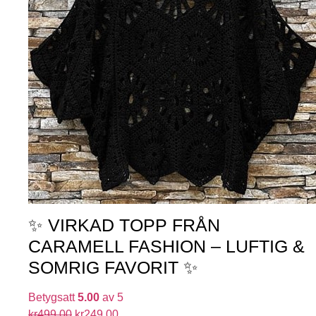
✨ VIRKAD TOPP FRÅN
CARAMELL FASHION – LUFTIG &
SOMRIG FAVORIT ✨
Betygsatt
5.00
av 5
kr
499.00
kr
249.00