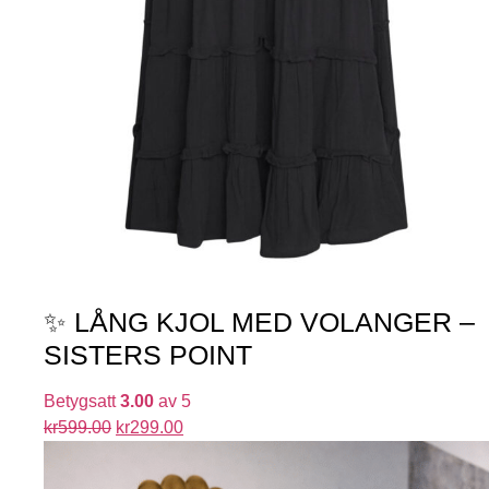
✨ LÅNG KJOL MED VOLANGER –
SISTERS POINT
Betygsatt
3.00
av 5
kr
599.00
kr
299.00