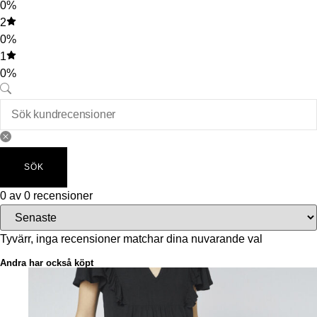
0%
2
0%
1
0%
SÖK
0 av 0 recensioner
Tyvärr, inga recensioner matchar dina nuvarande val
Andra har också köpt