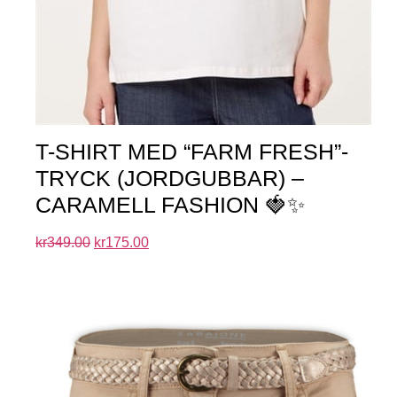
T-SHIRT MED “FARM FRESH”-
TRYCK (JORDGUBBAR) –
CARAMELL FASHION 🍓✨
kr
349.00
kr
175.00