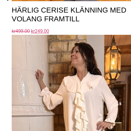
HÄRLIG CERISE KLÄNNING MED
VOLANG FRAMTILL
kr
499.00
kr
249.00