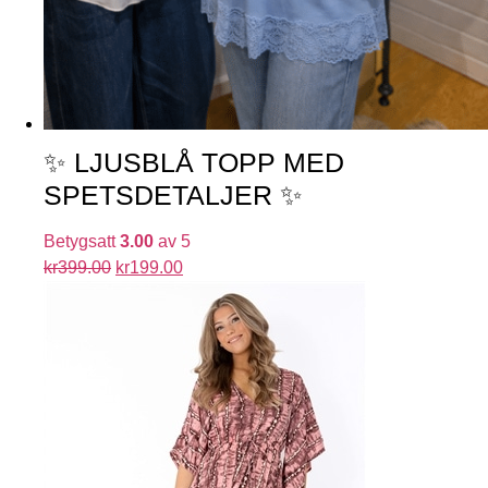
✨ LJUSBLÅ TOPP MED
SPETSDETALJER ✨
Betygsatt
3.00
av 5
kr
399.00
kr
199.00