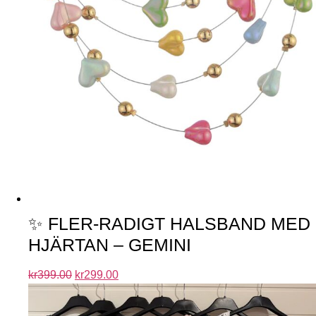
✨ FLER-RADIGT HALSBAND MED
HJÄRTAN – GEMINI
kr
399.00
kr
299.00