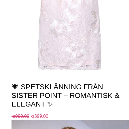
💗 SPETSKLÄNNING FRÅN
SISTER POINT – ROMANTISK &
ELEGANT ✨
kr
999.00
kr
399.00