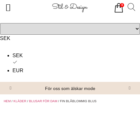
0
Tillbaka
Tillbaka
Alla produkter
Om oss
Överdelar
Köpvillkor
SEK
Underdelar
Kontakta oss
SEK
Accessoarer
EUR
Skor/Stövlar
För oss som älskar mode
HEM
/
KLÄDER
/
BLUSAR FÖR DAM
/ FIN BLÅBLOMMIG BLUS