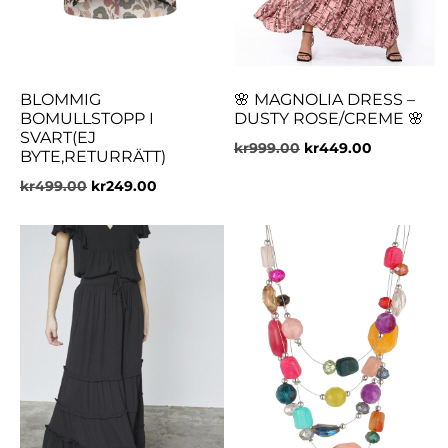
BLOMMIG
🌸 MAGNOLIA DRESS –
BOMULLSTOPP I
DUSTY ROSE/CREME 🌸
SVART(EJ
kr
999.00
kr
449.00
BYTE,RETURRÄTT)
kr
499.00
kr
249.00