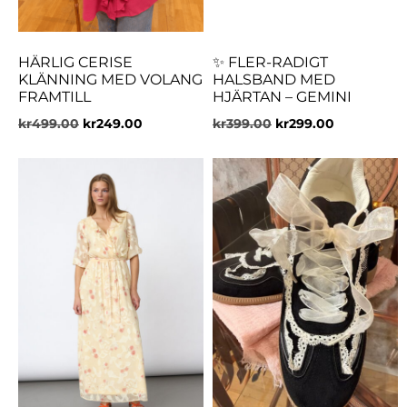
HÄRLIG CERISE
✨ FLER-RADIGT
KLÄNNING MED VOLANG
HALSBAND MED
FRAMTILL
HJÄRTAN – GEMINI
kr
499.00
kr
249.00
kr
399.00
kr
299.00