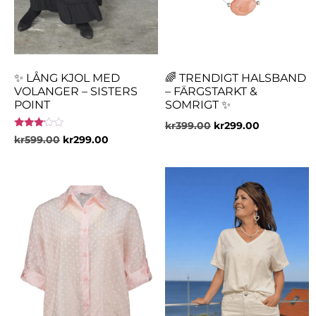
✨ LÅNG KJOL MED
🌈 TRENDIGT HALSBAND
VOLANGER – SISTERS
– FÄRGSTARKT &
POINT
SOMRIGT ✨
kr
399.00
kr
299.00
Betygsatt
kr
599.00
kr
299.00
3.00
av 5