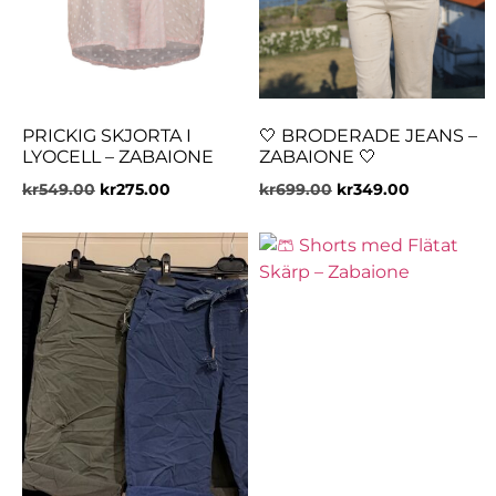
PRICKIG SKJORTA I
🤍 BRODERADE JEANS –
LYOCELL – ZABAIONE
ZABAIONE 🤍
kr
549.00
kr
275.00
kr
699.00
kr
349.00