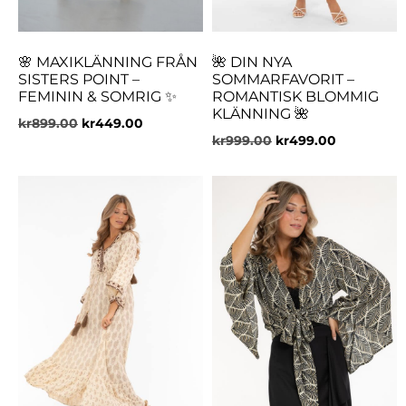
🌸 MAXIKLÄNNING FRÅN
🌺 DIN NYA
SISTERS POINT –
SOMMARFAVORIT –
FEMININ & SOMRIG ✨
ROMANTISK BLOMMIG
KLÄNNING 🌺
kr
899.00
kr
449.00
kr
999.00
kr
499.00