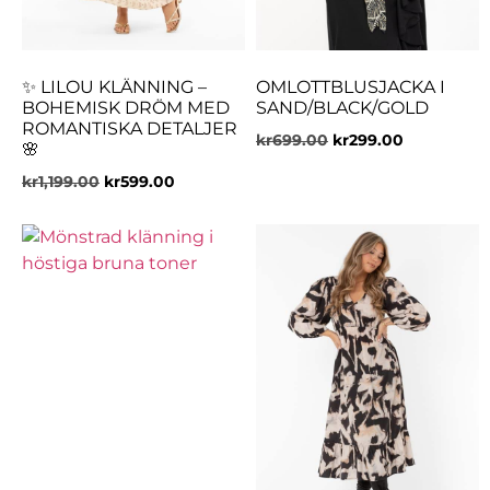
✨ LILOU KLÄNNING –
OMLOTTBLUSJACKA I
BOHEMISK DRÖM MED
SAND/BLACK/GOLD
ROMANTISKA DETALJER
kr
699.00
kr
299.00
🌸
kr
1,199.00
kr
599.00