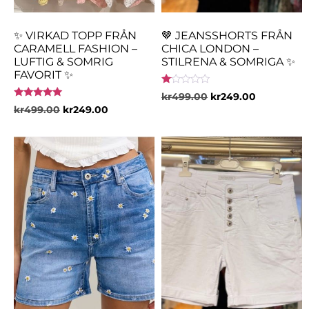
✨ VIRKAD TOPP FRÅN
🤎 JEANSSHORTS FRÅN
CARAMELL FASHION –
CHICA LONDON –
LUFTIG & SOMRIG
STILRENA & SOMRIGA ✨
FAVORIT ✨
Betygsatt
kr
499.00
kr
249.00
1.00
Betygsatt
kr
499.00
kr
249.00
av
5.00
5
av 5