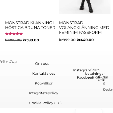
MÖNSTRAD KLÄNNING I
MÖNSTRAD
HÖSTIGA BRUNA TONER
VOLANGKLÄNNING MED
FEMINIM PASSFORM
Betygsatt
kr
999.00
kr
449.00
kr
799.00
kr
399.00
5.00
av 5
Om oss
Instagram
Säkra
Kontakta oss
betalningar
©
Facebook
med Qliro
Stil
2026
Köpvillkor
&
Desig
Integritetspolicy
Cookie Policy (EU)
English