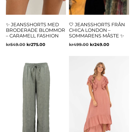
✨ JEANSSHORTS MED
🤍 JEANSSHORTS FRÅN
BRODERADE BLOMMOR
CHICA LONDON –
– CARAMELL FASHION
SOMMARENS MÅSTE ✨
kr
549.00
kr
275.00
kr
499.00
kr
249.00