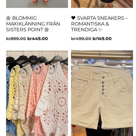
🌼 BLOMMIG
🖤 SVARTA SNEAKERS –
MAXIKLÄNNING FRÅN
ROMANTISKA &
SISTERS POINT 🌼
TRENDIGA ✨
kr
899.00
kr
449.00
kr
499.00
kr
149.00