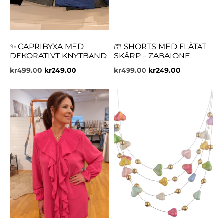
✨ CAPRIBYXA MED
🩳 SHORTS MED FLÄTAT
DEKORATIVT KNYTBAND
SKÄRP – ZABAIONE
kr
499.00
kr
249.00
kr
499.00
kr
249.00