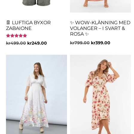
👖 LUFTIGA BYXOR
✨ WOW-KLÄNNING MED
ZABAIONE
VOLANGER – I SVART &
ROSA ✨
Betygsatt
kr
799.00
kr
399.00
kr
499.00
kr
249.00
5.00
av 5