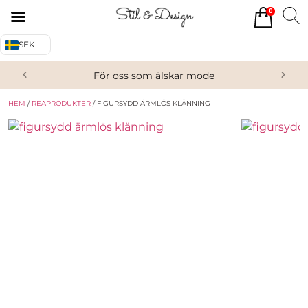
0
Tillbaka
Tillbaka
SEK
Alla produkter
Om oss
För oss som älskar mode
Överdelar
Köpvillkor
HEM
/
REAPRODUKTER
/ FIGURSYDD ÄRMLÖS KLÄNNING
Underdelar
Kontakta oss
Accessoarer
Skor/Stövlar