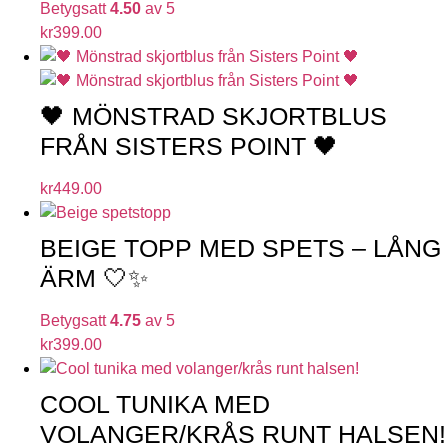
Betygsatt
4.50
av 5
kr
399.00
🖤 MÖNSTRAD SKJORTBLUS
FRÅN SISTERS POINT 🖤
kr
449.00
BEIGE TOPP MED SPETS – LÅNG
ÄRM 🤍✨
Betygsatt
4.75
av 5
kr
399.00
COOL TUNIKA MED
VOLANGER/KRÅS RUNT HALSEN!