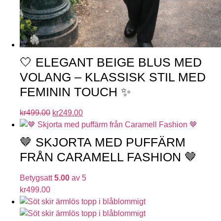
🤍 ELEGANT BEIGE BLUS MED
VOLANG – KLASSISK STIL MED
FEMININ TOUCH ✨
kr
499.00
kr
249.00
🤎 SKJORTA MED PUFFÄRM
FRÅN CARAMELL FASHION 🤎
Betygsatt
5.00
av 5
kr
499.00