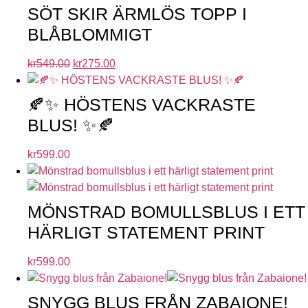
SÖT SKIR ÄRMLÖS TOPP I
BLÅBLOMMIGT
kr
549.00
kr
275.00
🍂✨ HÖSTENS VACKRASTE
BLUS! ✨🍂
kr
599.00
MÖNSTRAD BOMULLSBLUS I ETT
HÄRLIGT STATEMENT PRINT
kr
599.00
SNYGG BLUS FRÅN ZABAIONE!