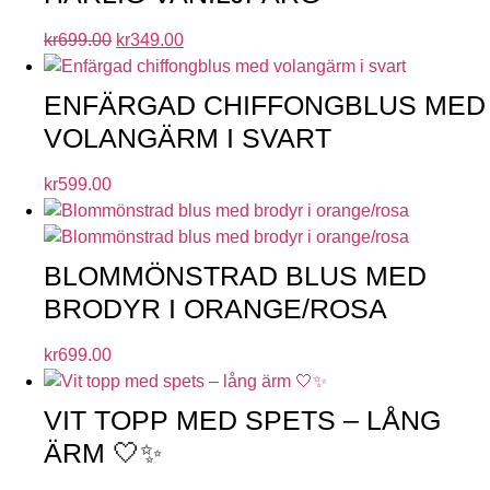
kr
699.00
kr
349.00
ENFÄRGAD CHIFFONGBLUS MED
VOLANGÄRM I SVART
kr
599.00
BLOMMÖNSTRAD BLUS MED
BRODYR I ORANGE/ROSA
kr
699.00
VIT TOPP MED SPETS – LÅNG
ÄRM 🤍✨