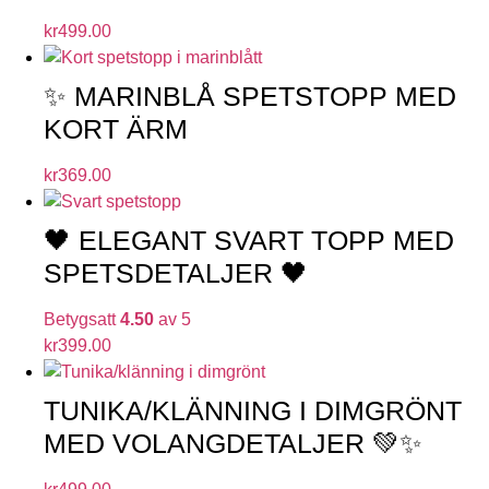
kr
499.00
✨ MARINBLÅ SPETSTOPP MED
KORT ÄRM
kr
369.00
🖤 ELEGANT SVART TOPP MED
SPETSDETALJER 🖤
Betygsatt
4.50
av 5
kr
399.00
TUNIKA/KLÄNNING I DIMGRÖNT
MED VOLANGDETALJER 💚✨