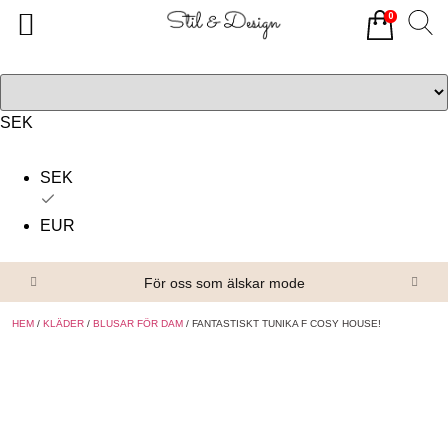
0
Tillbaka
Tillbaka
Alla produkter
Om oss
Överdelar
Köpvillkor
SEK
Underdelar
Kontakta oss
SEK
Accessoarer
EUR
Skor/Stövlar
För oss som älskar mode
HEM
/
KLÄDER
/
BLUSAR FÖR DAM
/ FANTASTISKT TUNIKA F COSY HOUSE!