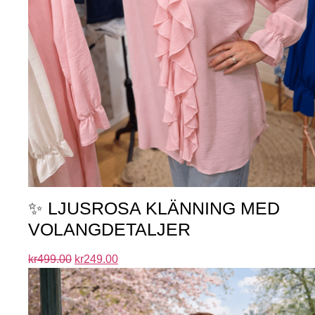
✨ LJUSROSA KLÄNNING MED
VOLANGDETALJER
kr
499.00
kr
249.00