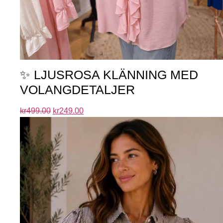
✨ LJUSROSA KLÄNNING MED
VOLANGDETALJER
kr
499.00
kr
249.00