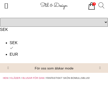
0
Tillbaka
Tillbaka
Alla produkter
Om oss
Överdelar
Köpvillkor
SEK
Underdelar
Kontakta oss
SEK
Accessoarer
EUR
Skor/Stövlar
För oss som älskar mode
HEM
/
KLÄDER
/
BLUSAR FÖR DAM
/ FANTASTISKT SKÖN BOMULLSBLUS!