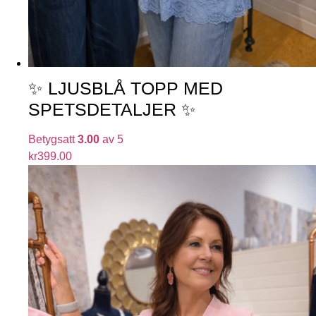
✨ LJUSBLÅ TOPP MED
SPETSDETALJER ✨
Betygsatt
3.00
av 5
kr
399.00