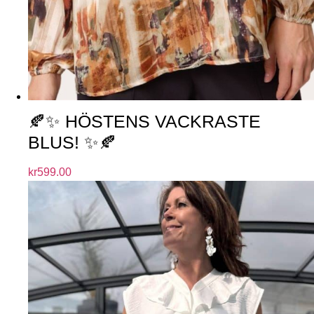
🍂✨ HÖSTENS VACKRASTE
BLUS! ✨🍂
kr
599.00