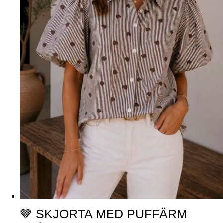
🤎 SKJORTA MED PUFFÄRM