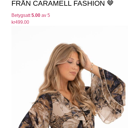
FRÅN CARAMELL FASHION 🤎
Betygsatt
5.00
av 5
kr
499.00