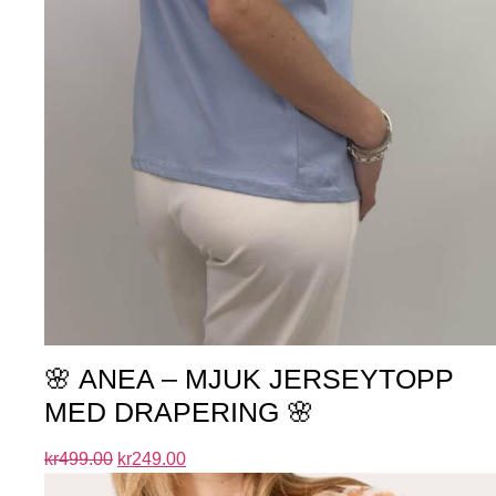
🌸 ANEA – MJUK JERSEYTOPP
MED DRAPERING 🌸
kr
499.00
kr
249.00