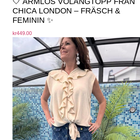
🤍 ÄRMLÖS VOLANGTOPP FRÅN
CHICA LONDON – FRÄSCH &
FEMININ ✨
kr
449.00