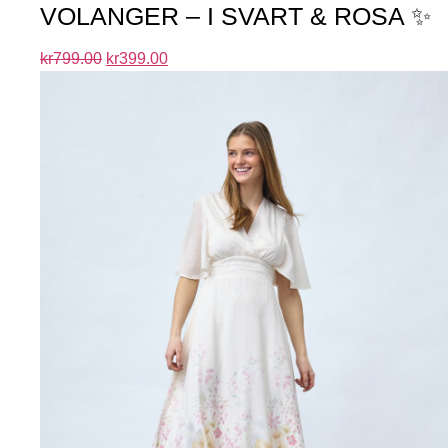
VOLANGER – I SVART & ROSA ✨
kr
799.00
kr
399.00