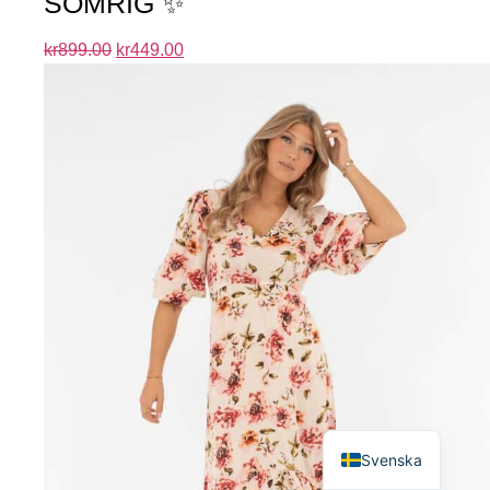
SOMRIG ✨
kr
899.00
kr
449.00
English
Svenska