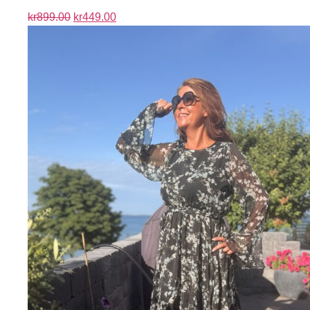
kr
899.00
kr
449.00