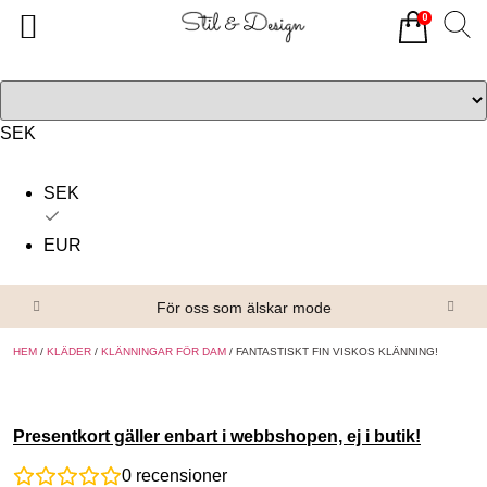
0
Tillbaka
Tillbaka
Alla produkter
Om oss
Överdelar
Köpvillkor
SEK
Underdelar
Kontakta oss
SEK
Accessoarer
EUR
Skor/Stövlar
För oss som älskar mode
HEM
/
KLÄDER
/
KLÄNNINGAR FÖR DAM
/ FANTASTISKT FIN VISKOS KLÄNNING!
Presentkort gäller enbart i webbshopen, ej i butik!
0
recensioner