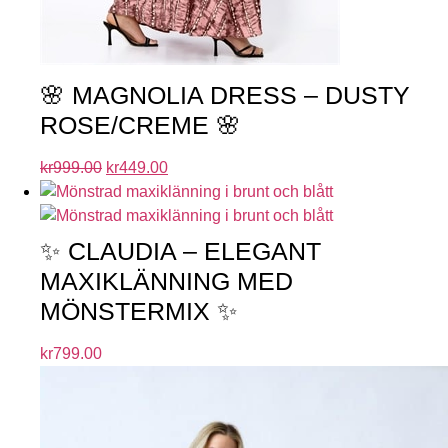
🌸 MAGNOLIA DRESS – DUSTY
ROSE/CREME 🌸
kr
999.00
kr
449.00
✨ CLAUDIA – ELEGANT
MAXIKLÄNNING MED
MÖNSTERMIX ✨
kr
799.00