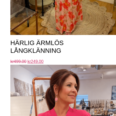
HÄRLIG ÄRMLÖS
LÅNGKLÄNNING
kr
499.00
kr
249.00