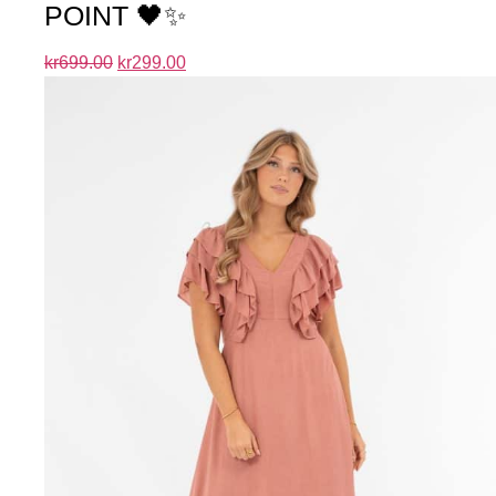
POINT 🖤✨
kr
699.00
kr
299.00