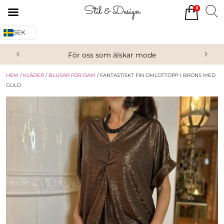
0
Tillbaka
Tillbaka
SEK
Alla produkter
Om oss
För oss som älskar mode
Överdelar
Köpvillkor
HEM
/
KLÄDER
/
BLUSAR FÖR DAM
/ FANTASTISKT FIN OMLOTTOPP I BRONS MED
Underdelar
Kontakta oss
GULD
Accessoarer
Skor/Stövlar