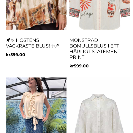
🍂✨ HÖSTENS
MÖNSTRAD
VACKRASTE BLUS! ✨🍂
BOMULLSBLUS I ETT
HÄRLIGT STATEMENT
kr
599.00
PRINT
kr
599.00