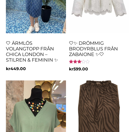
🤍 ÄRMLÖS
🤍✨ DRÖMMIG
VOLANGTOPP FRÅN
BRODYRBLUS FRÅN
CHICA LONDON –
ZABAIONE ✨🤍
STILREN & FEMININ ✨
Betygsatt
kr
449.00
kr
599.00
3.00
av 5