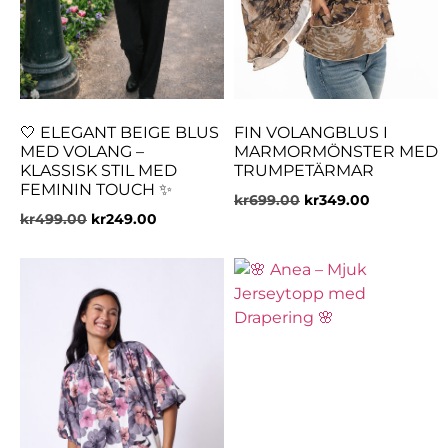
🤍 ELEGANT BEIGE BLUS
FIN VOLANGBLUS I
MED VOLANG –
MARMORMÖNSTER MED
KLASSISK STIL MED
TRUMPETÄRMAR
FEMININ TOUCH ✨
kr
699.00
kr
349.00
kr
499.00
kr
249.00