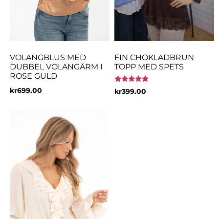
VOLANGBLUS MED
FIN CHOKLADBRUN
DUBBEL VOLANGÄRM I
TOPP MED SPETS
ROSE GULD
Betygsatt
kr
699.00
kr
399.00
5.00
av 5