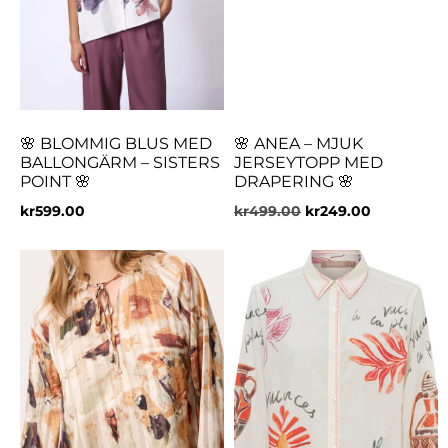
🌸 BLOMMIG BLUS MED
🌸 ANEA – MJUK
BALLONGÄRM – SISTERS
JERSEYTOPP MED
POINT 🌸
DRAPERING 🌸
kr
599.00
kr
499.00
kr
249.00