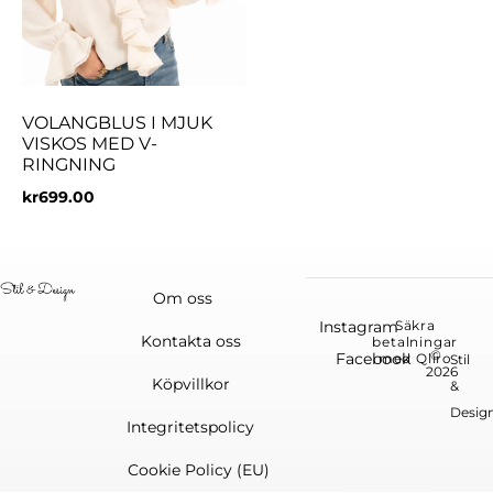
VOLANGBLUS I MJUK
VISKOS MED V-
RINGNING
kr
699.00
Om oss
Instagram
Säkra
Kontakta oss
betalningar
©
Facebook
med Qliro
Stil
2026
Köpvillkor
&
Desig
Integritetspolicy
Cookie Policy (EU)
English