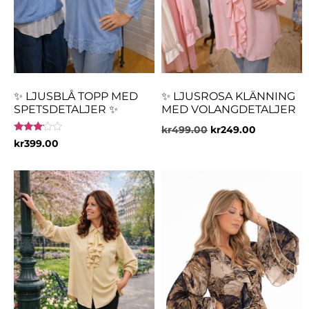
✨ LJUSBLÅ TOPP MED
✨ LJUSROSA KLÄNNING
SPETSDETALJER ✨
MED VOLANGDETALJER
kr
499.00
kr
249.00
Betygsatt
kr
399.00
3.00
av 5