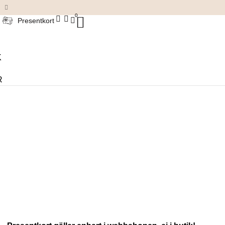
Damkläder & accessoarer
0
Presentkort
K
R