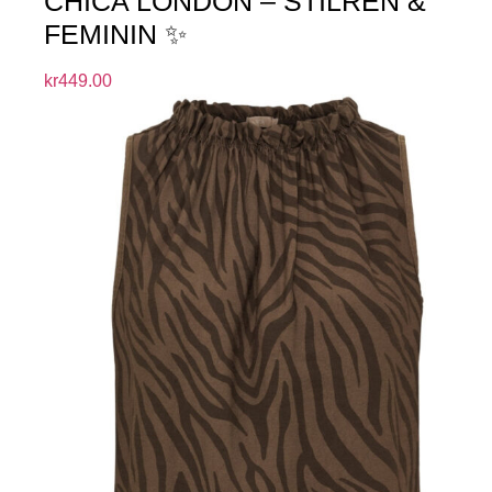
CHICA LONDON – STILREN &
FEMININ ✨
kr
449.00