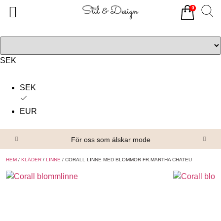
0
Tillbaka
Tillbaka
Alla produkter
Om oss
Överdelar
Köpvillkor
SEK
Underdelar
Kontakta oss
SEK
Accessoarer
EUR
Skor/Stövlar
För oss som älskar mode
HEM
/
KLÄDER
/
LINNE
/ CORALL LINNE MED BLOMMOR FR.MARTHA CHATEU