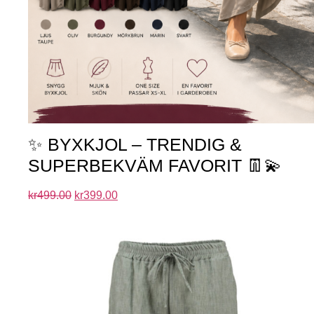
✨ BYXKJOL – TRENDIG &
SUPERBEKVÄM FAVORIT 👖💫
kr
499.00
kr
399.00