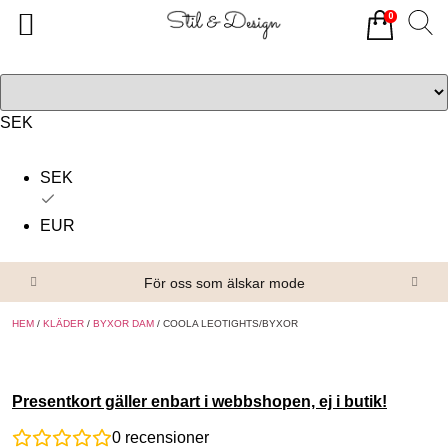
0
Tillbaka
Tillbaka
Alla produkter
Om oss
Överdelar
Köpvillkor
SEK
Underdelar
Kontakta oss
SEK
Accessoarer
EUR
Skor/Stövlar
För oss som älskar mode
HEM
/
KLÄDER
/
BYXOR DAM
/ COOLA LEOTIGHTS/BYXOR
Presentkort gäller enbart i webbshopen, ej i butik!
0
recensioner