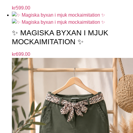
kr
599.00
✨ MAGISKA BYXAN I MJUK
MOCKAIMITATION ✨
kr
699.00