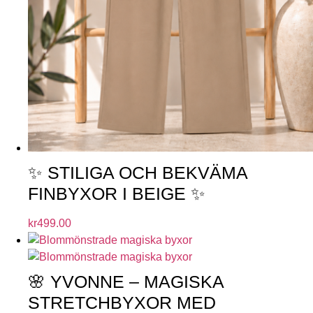
✨ STILIGA OCH BEKVÄMA
FINBYXOR I BEIGE ✨
kr
499.00
🌸 YVONNE – MAGISKA
STRETCHBYXOR MED