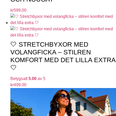
kr
599.00
🤍 STRETCHBYXOR MED
VOLANGFICKA – STILREN
KOMFORT MED DET LILLA EXTRA
🤍
Betygsatt
5.00
av 5
kr
499.00