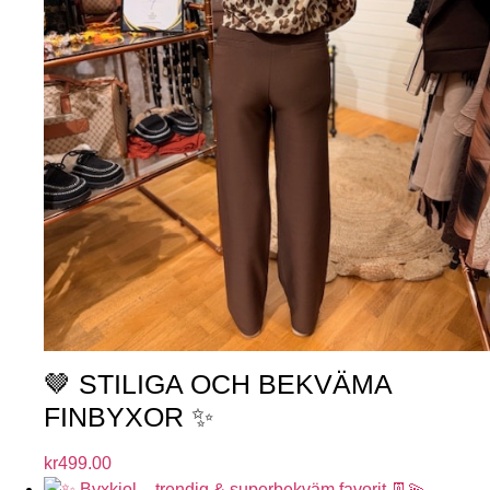
🤎 STILIGA OCH BEKVÄMA
FINBYXOR ✨
kr
499.00