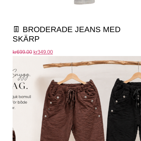
👖 BRODERADE JEANS MED
SKÄRP
kr
699.00
kr
349.00