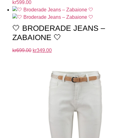
kr
599.00
🤍 BRODERADE JEANS –
ZABAIONE 🤍
kr
699.00
kr
349.00